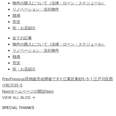
物件の購入について（法律・ローン・スケジュール）
リノベーション・当社物件
雑感
市況
街・お店紹介
全ての記事
物件の購入について（法律・ローン・スケジュール）
リノベーション・当社物件
雑感
市況
街・お店紹介
Prev
Previous
現地販売会開催です‼ 江東区東砂5-5-1 江戸川区西
小松川35-5
Next
ホームページの開設
Next
VIEW ALL BLOG →
SPECIAL THANKS