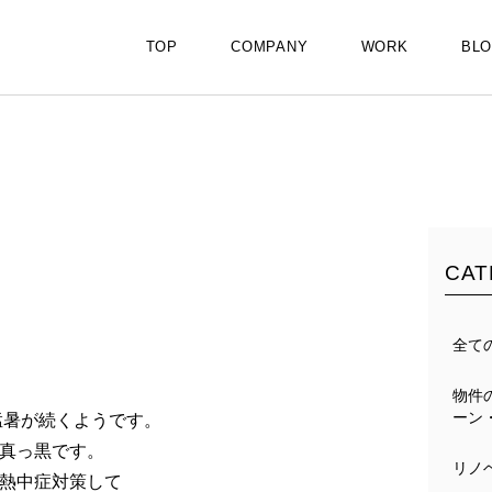
TOP
COMPANY
WORK
BL
CAT
全て
物件
ーン
猛暑が続くようです。
真っ黒です。
リノ
熱中症対策して