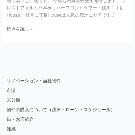
過で清々しい朝です。 今週も内覧販売会を開催します。 ク
し
レストフォルム日本橋リバーフロントタワー・枝川１丁目
ま
House。 枝川１丁目Houseは人気の豊洲エリアで […]
す。
続きを読む »
リノベーション・当社物件
市況
未分類
物件の購入について（法律・ローン・スケジュール）
街・お店紹介
雑感