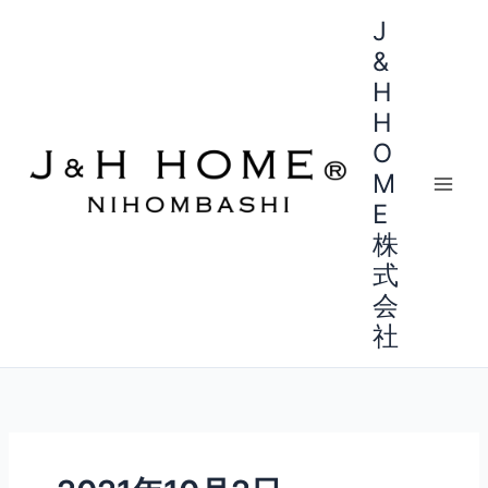
内
J
容
&
を
H
ス
H
キ
ッ
O
プ
M
E
株
式
会
社