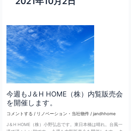
2021年10月2日
今
週
も
J
＆
H
HOME（株）
内
覧
販
今週もJ＆H HOME（株）内覧販売会
売
を開催します。
会
を
コメントする
/
リノベーション・当社物件
/
jandhhome
開
J＆H HOME（株）小野弘志です。東日本橋は晴れ。台風一
催