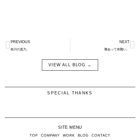
Prev
N
PREVIOUS
NEXT
枝川の底力。
難あって有難い。
VIEW ALL BLOG →
SPECIAL THANKS
SITE MENU
TOP
COMPANY
WORK
BLOG
CONTACT