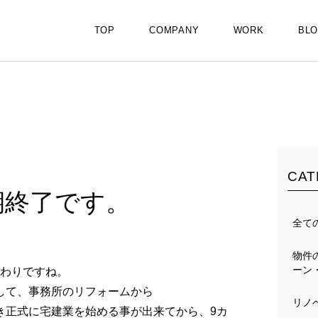
TOP
COMPANY
WORK
BL
CAT
1期終了です。
全て
物件
ーン
終わりですね。
して、事務所のリフォームから
リノ
き正式に宅建業を始める事が出来てから、9カ