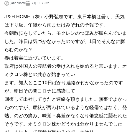
jandhhome
2月 13, 2022
J＆H HOME（株）小野弘志です。東日本橋は曇り。天気
は下り坂、午後から雨またはみぞれの予報です。
今朝散歩をしていたら、モクレンのつぼみが膨らんでいま
した。昨日は気づかなかったのですが、1日でそんなに膨
らむのかな？
春は着実に近づいています。
政府は外国人の渡航者の受け入れを始めると言います。オ
ミクロン株との共存が始まってい
ます。知人とここ10日ばかり連絡が付かなかったのです
が、昨日その間コロナに感染して
回復して出社してきたと連絡を頂きました。無事でよかっ
たのですが、症状が言われているような軽傷ではなく、発
熱、のどの痛み、味覚・臭覚がなくなり倦怠感に襲われた
そうです。オミクロン株かどうかは分かりませんでした