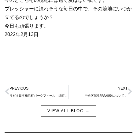
今のところその境地には遠く及ばない私です。
プレッシャーに潰れそうな毎日の中で、その境地にいつか
立てるのでしょうか？
今日も頑張ります。
2022年2月13日
Prev
N
PREVIOUS
NEXT
リビオ日本橋浜町パークフィール、浜町には江戸情緒が溢れています。
中央区誕生記念植樹について。
VIEW ALL BLOG →