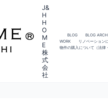
J&
H
H
O
BLOG
BLOG ARCH
M
WORK
リノベーション
E
物件の購入について（法律
株
式
会
社