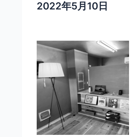
2022年5月10日
J
＆
H
HOME（株）
開
設
1
周
年。