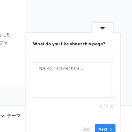
うに5
フォ
What do you like about this page?
0 / 400
ress テーマ
Skip
Next