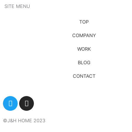
SITE MENU
TOP
COMPANY
WORK
BLOG
CONTACT
T
I
w
n
i
s
t
t
©︎J&H HOME 2023
t
a