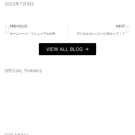
2022年7月9日
Prev
Ne
PREVIOUS
NEXT
ホームページ・リニューアルの件。
デジタルカンパニーに向かって！？
VIEW ALL BLOG →
SPECIAL THANKS