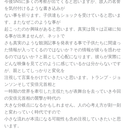
今後SNSに多くの考察が出てくると思いますが、故人の名誉
を気付付けるような書き込みが
ない事を祈ります。子供達もショックを受けていると思いま
す。またなぜこのような事が
起こったのか興味があると思います。真実は我々は正確に知
る事が出来ませんが、ネットで
さも真実のような観測記事を発表する事で子供たちに間違っ
た情報が入ってくるのではないか？その情報が彼らを惑わせ
るのではないか？と親として心配になります。彼らが実際に
どんな映像を見てどのように感じているかは分からないです
が、親としてしっかりと変化を
注視して言葉をかけていきたいと思います。トランプ・ジョ
ンソンそして安倍元首相と
一時期の世界を牽引した主役たちが表舞台を去っていき今回
の安倍元首相の襲撃が時代の
大きな分岐点になるかもしれません。人の心考え方が刻一刻
と変わっていく時代ですので
小さな流れが本流になる可能性も含め注視していきたいと思
います。