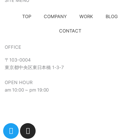
SITE MENU
TOP
COMPANY
WORK
BLOG
CONTACT
OFFICE
〒103-0004
東京都中央区東日本橋
1-3-7
OPEN HOUR
am 10:00 ~ pm 19:00
T
I
w
n