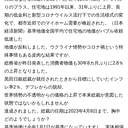
りのプラス。住宅地は1991年以来、31年ぶりに上昇。長
期の低金利と新型コロナウイルス流行下での生活様式の変
化で、都市近郊でのマイホーム需要が喚起された。（日本
経済新聞）基準地価全国平均で住宅地の地価がバブル依頼
低迷した
地価が反転しました。ウクライナ情勢やコロナ禍という特
殊事情もある皮肉な結果ですが、
総務省が昨日発表した消費者物価も30年8カ月ぶりに2.8％
の上昇となりました。
黒田日銀総裁が就任されたときから目標にしていたインフ
レ率2％。デフレからの脱却。
世界情勢の不透明からの価格の上昇で本来総裁が意図した
状態ではないかもしれませんが
達成されました。総裁の任期は2023年4月8日まで。胸中
どのようでしょうか？
基準地価は今年1月1日が基準になっていますし、実体相場