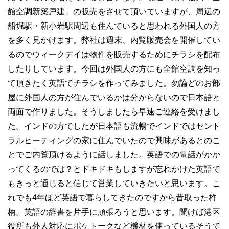
館空調新築戸建」の販売をさせて頂いていますが、周辺の
船堀駅・新小岩駅周辺も住んでいると思われる外国人の方
を多く見かけます。弊社は週末、内覧販売会を開催してい
るのでウィークデイは物件を販売するためにチラシを配布
したりしています。今回は外国人の方にも全館空調を知っ
て頂きたく英語でチラシを作ってみました。勿論どのお部
屋に外国人の方が住んでいるかは分からないので日本語と
両面で作りました。そうしましたら早速ご連絡を受けまし
た。インドの方でしたが日本語も流暢でインドではセント
ラルヒーティングの家に住んでいたので興味があるとのこ
とでご内覧頂けるように話しました。英語での電話がかか
ってくるのでは？とドキドキもしますが忘れかけた英語で
もきっと通じると信じて営業していきたいと思います。こ
れでも4年ほど英語で暮らしてきたのですから昔取った杵
柄。英語の辞書を片手に頑張ろうと思います。聞けば港区
役所も外人対応にポケトークなど機材を使っているそうで