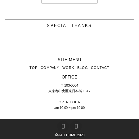
SPECIAL THANKS
SITE MENU
TOP
COMPANY
WORK
BLOG
CONTACT
OFFICE
〒103-0004
東京都中央区東日本橋
1-3-7
OPEN HOUR
am 10:00 ~ pm 19:00
T
I
w
n
i
s
©︎J&H HOME 2023