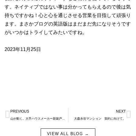
す。ネイティブではない事は分かってもらえるので後は気
持ちですかね！心と心を通じさせる営業を目指して頑張り
ます。まさかブログの英語版はまだまだ先になりそうです
がいつかはトライしてみたいですね。
2023年11月25日
Prev
N
PREVIOUS
NEXT
山が動く。大手ハウスメーカー新築戸建販売に舵を切る。
大森永谷マンション 契約に向けて。
VIEW ALL BLOG →