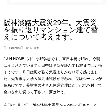
阪神淡路大震災29年。大震災
を振り返りマンション建て替
えについて考えます。
jandhhome
1月 17, 2024
J＆H HOME（株）小野弘志です。東日本橋は晴れ。今朝
は冷え込んでいますが日中は冬型が緩んで12度まで上がる
そうです。昨日は風が強く気温よりかなり寒く感じまし
た。先週末は大学入試共通試験が行われ、受験シーズンが
幕あけです。受験生の皆さん体調管理にだけは気を付けて
全力を出し切って下さい。夢は叶う。
今日は1月17日。阪神淡路大震災から29年が経ちました。