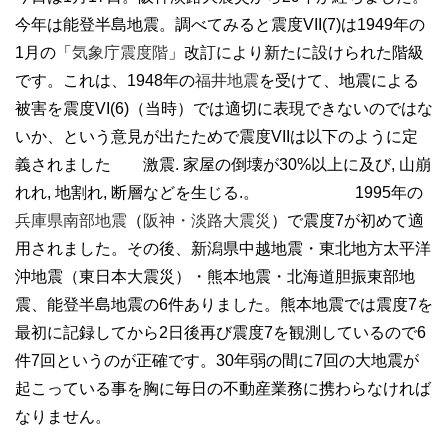
今年は能登半島地震。調べてみると震度VII(7)は1949年の
1月の「
気象庁震度階
」改訂により新たに設けられた階級
です。これは、1948年の
福井地震
を受けて、地震による
被害を震度VI(6)（当時）では適切に表現できないのではな
いか、という意見が出たためで震度VIIは以下のように定
義されました 激震. 家屋の倒壊が30%以上に及び, 山崩
れれ, 地割れ, 断層などを生じる.。 1995年の
兵庫県南部地震
（
阪神・淡路大震災
）で震度7が初めて適
用されました。その後、新潟県中越地震・東北地方太平洋
沖地震（東日本大震災）・熊本地震・北海道胆振東部地
震、能登半島地震の6件ありました。熊本地震では震度7を
最初に記録してから2日後再び震度7を観測しているので6
件7回というのが正確です。30年弱の間に7回の大地震が
起こっている事を胸に毎日の不動産業務に携わらなければ
なりません。