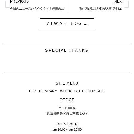
Prev
N
PREVIOUS
NEXT
今日のニュースからウクライナ停戦の可能性について。
物件選びは土地勘が大事ですね。
VIEW ALL BLOG →
SPECIAL THANKS
SITE MENU
TOP
COMPANY
WORK
BLOG
CONTACT
OFFICE
〒103-0004
東京都中央区東日本橋
1-3-7
OPEN HOUR
am 10:00 ~ pm 19:00