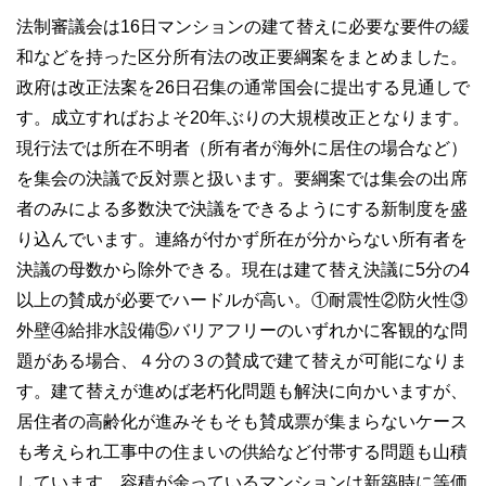
法制審議会は16日マンションの建て替えに必要な要件の緩
和などを持った区分所有法の改正要綱案をまとめました。
政府は改正法案を26日召集の通常国会に提出する見通しで
す。成立すればおよそ20年ぶりの大規模改正となります。
現行法では所在不明者（所有者が海外に居住の場合など）
を集会の決議で反対票と扱います。要綱案では集会の出席
者のみによる多数決で決議をできるようにする新制度を盛
り込んでいます。連絡が付かず所在が分からない所有者を
決議の母数から除外できる。現在は建て替え決議に5分の4
以上の賛成が必要でハードルが高い。①耐震性②防火性③
外壁④給排水設備⑤バリアフリーのいずれかに客観的な問
題がある場合、４分の３の賛成で建て替えが可能になりま
す。建て替えが進めば老朽化問題も解決に向かいますが、
居住者の高齢化が進みそもそも賛成票が集まらないケース
も考えられ工事中の住まいの供給など付帯する問題も山積
しています。容積が余っているマンションは新築時に等価