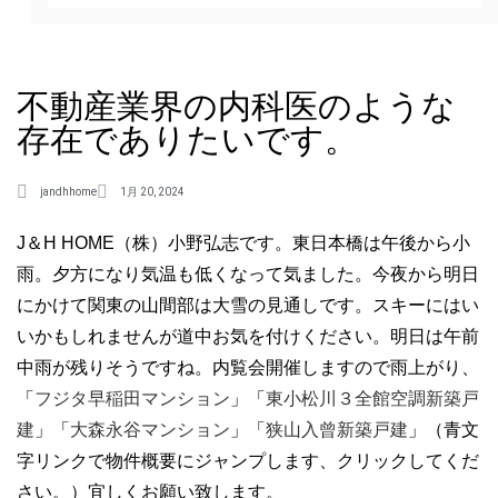
不動産業界の内科医のような
存在でありたいです。
jandhhome
1月 20, 2024
J＆H HOME（株）小野弘志です。東日本橋は午後から小
雨。夕方になり気温も低くなって気ました。今夜から明日
にかけて関東の山間部は大雪の見通しです。スキーにはい
いかもしれませんが道中お気を付けください。明日は午前
中雨が残りそうですね。内覧会開催しますので雨上がり、
「
フジタ早稲田マンション
」「
東小松川３全館空調新築戸
建
」「
大森永谷マンション
」「
狭山入曾新築戸建
」（青文
字リンクで物件概要にジャンプします、クリックしてくだ
さい。）宜しくお願い致します。