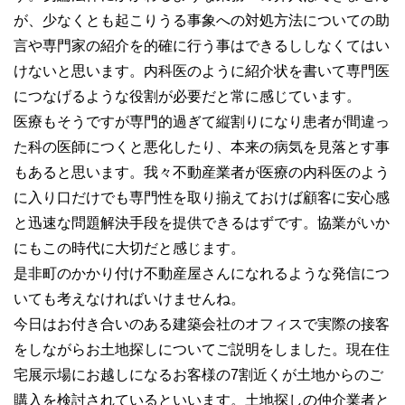
が、少なくとも起こりうる事象への対処方法についての助
言や専門家の紹介を的確に行う事はできるししなくてはい
けないと思います。内科医のように紹介状を書いて専門医
につなげるような役割が必要だと常に感じています。
医療もそうですが専門的過ぎて縦割りになり患者が間違っ
た科の医師につくと悪化したり、本来の病気を見落とす事
もあると思います。我々不動産業者が医療の内科医のよう
に入り口だけでも専門性を取り揃えておけば顧客に安心感
と迅速な問題解決手段を提供できるはずです。協業がいか
にもこの時代に大切だと感じます。
是非町のかかり付け不動産屋さんになれるような発信につ
いても考えなければいけませんね。
今日はお付き合いのある建築会社のオフィスで実際の接客
をしながらお土地探しについてご説明をしました。現在住
宅展示場にお越しになるお客様の7割近くが土地からのご
購入を検討されているといいます。土地探しの仲介業者と