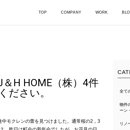
TOP
COMPANY
WORK
BL
CAT
H HOME（株）4件
ください。
全て
物件
ーン
の途中モクレンの蕾を見つけました。通常桜の2，3
リノ
？ 昨日は町会の新年会でしたが、お花見の日