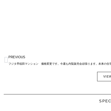
Prev
PREVIOUS
VIE
SPEC