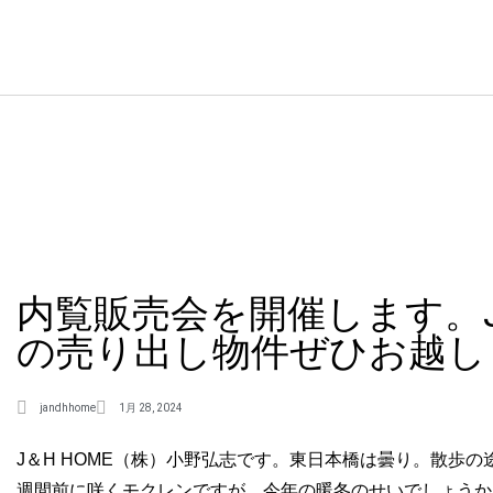
内覧販売会を開催します。J＆
の売り出し物件ぜひお越し
jandhhome
1月 28, 2024
J＆H HOME（株）小野弘志です。東日本橋は曇り。散歩
週間前に咲くモクレンですが、今年の暖冬のせいでしょうか