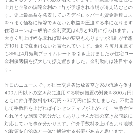
上昇と企業の調達金利の上昇が予想され市場が冷え込むとの
す。史上最高益を発表しているデベロッパーも資金調達コス
をうまく価格に転嫁できないと収益を圧迫する事になります
住宅ローンは一般的に金利変更は4月と10月に行われます。
大きく利上げ幅を取れば期中の変更もありますが混乱が予想
方10月まで変更はないと言われています。金利を毎月見直
もSBIは4月短期プライムレートを引き上げましたが住宅ロ
金利優遇幅を拡大して据え置きました。金利動向は注目する
す。
昨日のニュースですが国土交通省は放置空き家の流通を促す
400万円以下の空き家に適用する特例措置の対象を800万
ともに仲介手数料を18万円～30万円に拡大しました。不動
して手数料を上げればインセンティブが上がって一生懸命仲
られそうな施策で気分がよくありませんが国の空き家問題に
対応している事が分かります。仲介手数料を上げるより地域
の政策を自治体と一体で解決する必要があると思います。