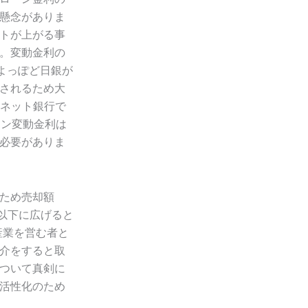
懸念がありま
トが上がる事
。変動金利の
よっぽど日銀が
されるため大
すネット銀行で
ーン変動金利は
必要がありま
ため売却額
円以下に広げると
産業を営む者と
介をすると取
ついて真剣に
活性化のため