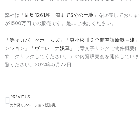
弊社は「
鹿島1261坪 海まで5分の土地
」を販売しておりま
が1500万円での販売です。是非ご検討ください。
「等々力パークホームズ」
「
東小松川３全館空調新築戸建
」
ンション
」
「ヴェレーナ浅草」
（青文字リンクで物件概要に
す、クリックしてください。）の内覧販売会を開催していま
覧ください。2024年5月22日
Prev
PREVIOUS
海外発リノベーション新形態。