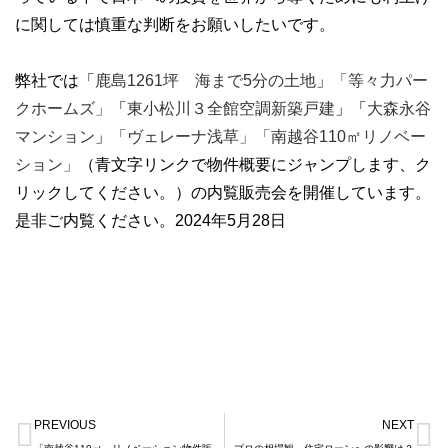
に関しては慎重な判断をお願いしたいです。
弊社では「
鹿島1261坪 海まで5分の土地
」
「等々力パー
クホームズ」
「
東小松川３全館空調新築戸建
」「
大森永谷
マンション
」
「ヴェレーナ浅草」「
南越谷110㎡リノベー
ション
」
（青文字リンクで物件概要にジャンプします、ク
リックしてください。）の内覧販売会を開催しています。
是非ご内覧ください。2024年5月28日
Prev
N
PREVIOUS
NEXT