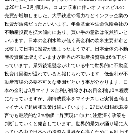
は20年1～3月期以来。コロナ収束に伴いオフィスビルの
売買が増加しました。大手鉄道や電力などインフラ企業の
投資が活発だったといいます。年金基金や生命保険会社の
不動産投資も拡大傾向にあり、買い手の意欲は依然強いと
いいます。日本の金利水準が低く高金利の欧米主要都市と
比較して日本に投資が集まったようです。日本全体の不動
産投資額は増えていますが世界の不動産投資額は6％下が
っています。景気後退懸念が出ている中で世界的に不動産
投資は回復が遅れていると報じられています。低金利が不
動産市場の必要不可欠な要因だという事が分かります。日
本の金利は3月マイナス金利が解除され名目金利は0％程度
になっていますが、期待成長率をマイナスした実質金利は
マイナスで超緩和政策は続いています。27日の日銀総裁発
言でも継続的な2％物価上昇実現に向けて注意深く政策を
判断していくと発言しています。世界的景気が踊り場に入
っている中で日本への投資を世界から導くためにも利上げ