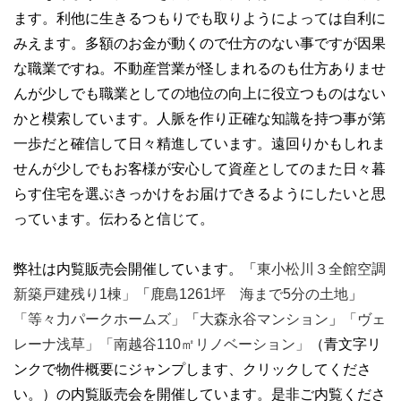
ます。利他に生きるつもりでも取りようによっては自利に
みえます。多額のお金が動くので仕方のない事ですが因果
な職業ですね。不動産営業が怪しまれるのも仕方ありませ
んが少しでも職業としての地位の向上に役立つものはない
かと模索しています。人脈を作り正確な知識を持つ事が第
一歩だと確信して日々精進しています。遠回りかもしれま
せんが少しでもお客様が安心して資産としてのまた日々暮
らす住宅を選ぶきっかけをお届けできるようにしたいと思
っています。伝わると信じて。
弊社は内覧販売会開催しています。「
東小松川３全館空調
新築戸建残り1棟」
「
鹿島1261坪 海まで5分の土地
」
「等々力パークホームズ」
「
大森永谷マンション
」
「ヴェ
レーナ浅草」「
南越谷110㎡リノベーション
」
（青文字リ
ンクで物件概要にジャンプします、クリックしてくださ
い。）の内覧販売会を開催しています。是非ご内覧くださ