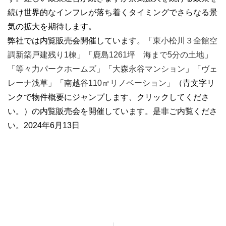
続け世界的なインフレが落ち着くタイミングでさらなる景
気の拡大を期待します。
弊社では内覧販売会開催しています。「
東小松川３全館空
調新築戸建残り1棟」
「
鹿島1261坪 海まで5分の土地
」
「等々力パークホームズ」
「
大森永谷マンション
」
「ヴェ
レーナ浅草」「
南越谷110㎡リノベーション
」
（青文字リ
ンクで物件概要にジャンプします、クリックしてくださ
い。）の内覧販売会を開催しています。是非ご内覧くださ
い。2024年6月13日