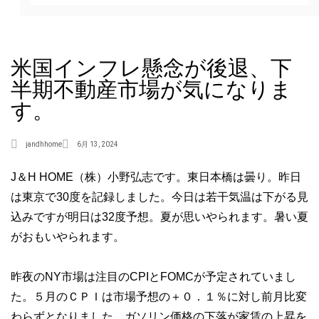
米国インフレ懸念が後退、下
半期不動産市場が気になりま
す。
jandhhome
6月 13, 2024
J＆H HOME（株）小野弘志です。東日本橋は曇り。昨日
は東京で30度を記録しました。今日は若干気温は下がる見
込みですが明日は32度予想。夏が思いやられます。暑い夏
がおもいやられます。
昨夜のNY市場は注目のCPIとFOMCが予定されていまし
た。５月のＣＰＩは市場予想の＋０．１％に対し前月比変
わらずとなりました。ガソリン価格の下落が家賃の上昇を