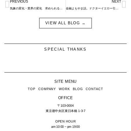
Prev
N
PREVIOUS
NEXT
気象の変化・業界の変化 求められる不動産とは
金融よもやま話。ドクターイエロー引退。J&H取り扱い物件について。
VIEW ALL BLOG →
SPECIAL THANKS
SITE MENU
TOP
COMPANY
WORK
BLOG
CONTACT
OFFICE
〒103-0004
東京都中央区東日本橋
1-3-7
OPEN HOUR
am 10:00 ~ pm 19:00