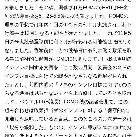
相殺しました。
その後、開催されたFOMCでFRBはFF
金
利の誘導目標を5，25‐5.5％に据え置きました。FOMCの
理事の予想では年内１回の0.25％の利下げ実施され、利下
げ着手は12月になる可能性が示されました。これで11
月5
日の米大統領選挙前に利下げが行われる可能性はほぼなく
なりました。選挙前に一方の候補者に有利に働く政策を取
る事に消極的な傾向がFOMCにはあります。FRB
は声明の
インフレに関する文言を「ここ数カ月間、委員会の２％の
インフレ目標に向けての緩やかなさらなる進展が見られ
た」とし、前回声明の「２％のインフレ目標に向けてのさ
らなる進展は見られない」から上方修正しているとも取れ
ます。
パウエルFRB議長はFOMC 後の記者会見で、この
組み合わせは政策担当者のインフレに対する「保守的な」
見通しを反映していると言及。このところの月次データは
「幾分か緩和した」ものの、インフレ率が２％に向けて持
続的に低下するという「一段と大きな確信」を得るには十