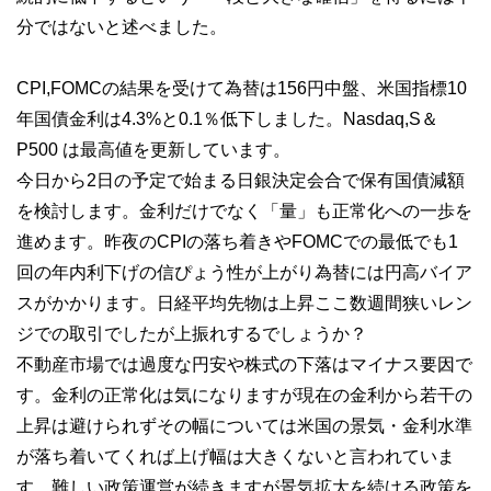
分ではないと述べました。
CPI,FOMCの結果を受けて為替は156円中盤、米国指標10
年国債金利は4.3%と0.1％低下しました。Nasdaq,S＆
P500 は最高値を更新しています。
今日から2日の予定で始まる日銀決定会合で保有国債減額
を検討します。金利だけでなく「量」も正常化への一歩を
進めます。昨夜のCPIの落ち着きやFOMCでの最低でも1
回の年内利下げの信ぴょう性が上がり為替には円高バイア
スがかかります。日経平均先物は上昇ここ数週間狭いレン
ジでの取引でしたが上振れするでしょうか？
不動産市場では過度な円安や株式の下落はマイナス要因で
す。金利の正常化は気になりますが現在の金利から若干の
上昇は避けられずその幅については米国の景気・金利水準
が落ち着いてくれば上げ幅は大きくないと言われていま
す。難しい政策運営が続きますが景気拡大を続ける政策を