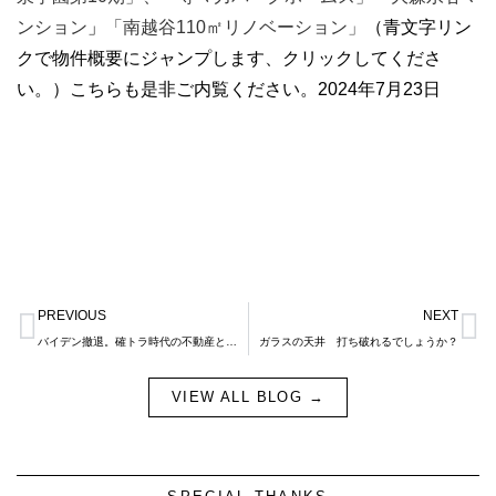
ンション
」
「
南越谷110㎡リノベーション
」
（青文字リン
クで物件概要にジャンプします、クリックしてくださ
い。）こちらも是非ご内覧ください。2024年7月23日
Prev
N
PREVIOUS
NEXT
バイデン撤退。確トラ時代の不動産とは？自己責任の時代の考え方について。
ガラスの天井 打ち破れるでしょうか？
VIEW ALL BLOG →