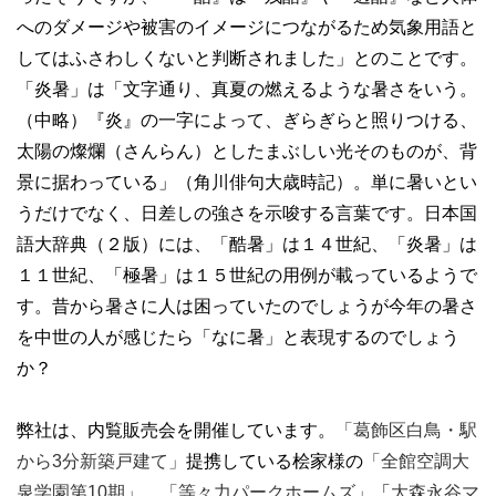
へのダメージや被害のイメージにつながるため気象用語と
してはふさわしくないと判断されました」とのことです。
「炎暑」は「文字通り、真夏の燃えるような暑さをいう。
（中略）『炎』の一字によって、ぎらぎらと照りつける、
太陽の燦爛（さんらん）としたまぶしい光そのものが、背
景に据わっている」（角川俳句大歳時記）。単に暑いとい
うだけでなく、日差しの強さを示唆する言葉です。日本国
語大辞典（２版）には、「酷暑」は１４世紀、「炎暑」は
１１世紀、「極暑」は１５世紀の用例が載っているようで
す。昔から暑さに人は困っていたのでしょうが今年の暑さ
を中世の人が感じたら「なに暑」と表現するのでしょう
か？
弊社は、内覧販売会を開催しています。
「葛飾区白鳥・駅
から3分新築戸建て」
提携している桧家様の
「全館空調大
泉学園第10期」、
「等々力パークホームズ」
「
大森永谷マ