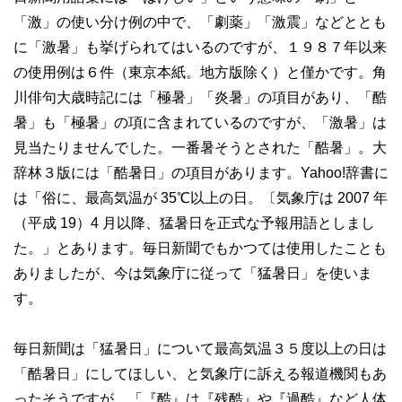
「激」の使い分け例の中で、「劇薬」「激震」などととも
に「激暑」も挙げられてはいるのですが、１９８７年以来
の使用例は６件（東京本紙。地方版除く）と僅かです。角
川俳句大歳時記には「極暑」「炎暑」の項目があり、「酷
暑」も「極暑」の項に含まれているのですが、「激暑」は
見当たりませんでした。一番暑そうとされた「酷暑」。大
辞林３版には「酷暑日」の項目があります。Yahoo!辞書に
は「俗に、最高気温が 35℃以上の日。〔気象庁は 2007 年
（平成 19）4 月以降、猛暑日を正式な予報用語としまし
た。」とあります。毎日新聞でもかつては使用したことも
ありましたが、今は気象庁に従って「猛暑日」を使いま
す。
毎日新聞は「猛暑日」について最高気温３５度以上の日は
「酷暑日」にしてほしい、と気象庁に訴える報道機関もあ
ったそうですが、「『酷』は『残酷』や『過酷』など人体