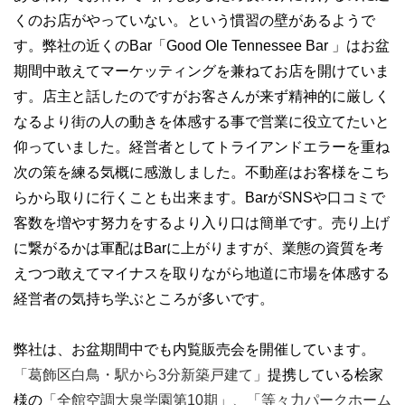
くのお店がやっていない。という慣習の壁があるようで
す。弊社の近くのBar「Good Ole Tennessee Bar 」はお盆
期間中敢えてマーケッティングを兼ねてお店を開けていま
す。店主と話したのですがお客さんが来ず精神的に厳しく
なるより街の人の動きを体感する事で営業に役立てたいと
仰っていました。経営者としてトライアンドエラーを重ね
次の策を練る気概に感激しました。不動産はお客様をこち
らから取りに行くことも出来ます。BarがSNSや口コミで
客数を増やす努力をするより入り口は簡単です。売り上げ
に繋がるかは軍配はBarに上がりますが、業態の資質を考
えつつ敢えてマイナスを取りながら地道に市場を体感する
経営者の気持ち学ぶところが多いです。
弊社は、お盆期間中でも内覧販売会を開催しています。
「葛飾区白鳥・駅から3分新築戸建て」
提携している桧家
様の
「全館空調大泉学園第10期」、
「等々力パークホーム