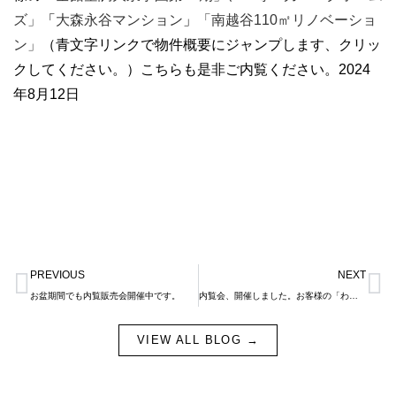
ズ」
「
大森永谷マンション
」
「
南越谷110㎡リノベーショ
ン
」
（青文字リンクで物件概要にジャンプします、クリッ
クしてください。）こちらも是非ご内覧ください。2024
年8月12日
Prev
N
PREVIOUS
NEXT
お盆期間でも内覧販売会開催中です。
内覧会、開催しました。お客様の「わお！」の感覚を求めて営業したいです。
VIEW ALL BLOG →