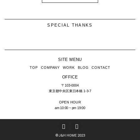
SPECIAL THANKS
SITE MENU
TOP
COMPANY
WORK
BLOG
CONTACT
OFFICE
〒103-0004
東京都中央区東日本橋
1-3-7
OPEN HOUR
am 10:00 ~ pm 19:00
T
I
w
n
i
s
©︎J&H HOME 2023