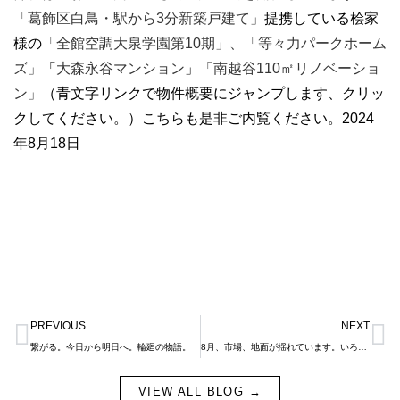
「葛飾区白鳥・駅から3分新築戸建て」
提携している桧家
様の
「全館空調大泉学園第10期」、
「等々力パークホーム
ズ」
「
大森永谷マンション
」
「
南越谷110㎡リノベーショ
ン
」
（青文字リンクで物件概要にジャンプします、クリッ
クしてください。）こちらも是非ご内覧ください。2024
年8月18日
Prev
N
PREVIOUS
NEXT
繋がる。今日から明日へ。輪廻の物語。
8月、市場、地面が揺れています。いろいろ準備。
VIEW ALL BLOG →