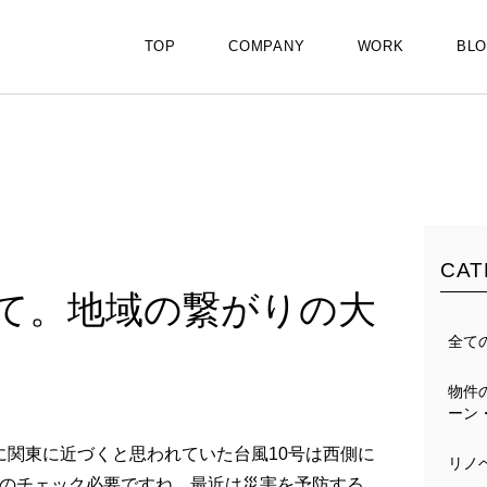
TOP
COMPANY
WORK
BL
CAT
て。地域の繋がりの大
全て
物件
ーン
日に関東に近づくと思われていた台風10号は西側に
リノ
のチェック必要ですね。最近は災害を予防する