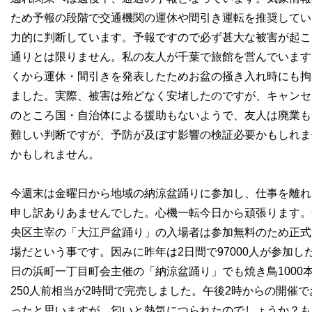
ため予報の段階で交通機関の運休や間引き運転を推奨してい
力的に判断しています。予報ですので必ず甚大な被害が起こ
通りとは限りません。私の友人が千葉で旅館を営んでいます
くから運休・間引きを発表したためお盆の掻き入れ時にも拘
ました。実際、被害は殆どなく安堵したのですが、キャンセ
のところ国・自治体による援助もないようで、友人は廃業も
難しい判断ですが、予防が及ぼす影響の検証必要かもしれま
かもしれません。
今週末は金曜日から地域の納涼盆踊りに参加し、仕事を離れ
申し訳ありあませんでした。心機一転今日から頑張ります。金
央区主宰の「大江戸盆踊り」の入場者は参加無料のため正式
場だという事です。因みに昨年は2日間で97000人が参加
日の浜町一丁目町会主催の「納涼盆踊り」でも焼き鳥1000本
250人前相当が2時間で完売しました。午後2時からの開催
ったと思いますが、匂いと熱気につられたのでしょうか？も