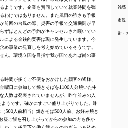
雑感
るようです。企業も賛同していて就業時間を弾
るわけではありません。また風雨の強さも予報
市況
が前回の台風の際、災害の予報で交通機関が早
らずほとんどの予約がキャンセルされ嘆いてい
街・
ルによる金銭的実害は現に発生しています。今
含め事業の見直しを考え始めているそうです。
せん。環境立国を目指す我が国であれば尚の事
る時間が多くご不便をおかけした顧客の皆様、
曜日に参加して焼きそばを1100人分焼いた中
な人数は発表されていませんが、昨年並みの入
したようです。確かにすごい盛り上がりでした。昨
（500人前相当）焼きそば500人前、お好み焼き
でお昼ご飯を召し上がってからの参加の方も多か
しかして炎天下で働く我々へのねぎらいも込め