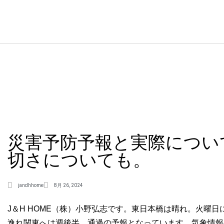
災害予防予報と実際につい
切さについても。
jandhhome
8月 26, 2024
J＆H HOME（株）小野弘志です。東日本橋は晴れ。火曜
逸れ関東へは週後半、通過の予報となっています。気象情報