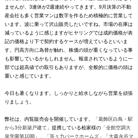
ませんが、3連休が2週連続やってきます。9月決算の不動
産会社も多く営業マンは数字を作るため積極的に営業して
います。波に乗って沢山販売したいですね。市場の在庫は
減っているように感じますがヒヤリングでは成約価格が表
記の価格より下で契約するケースが増えているといいま
す。円高方向に為替が触れ、株価の頭が重くなっている事
も影響しているかもしれません。報道されているように一
部では超高値での取引もありますが、全般的に価格の頭は
重いと感じています。
今日も暑くなります。しっかりと給水しながら営業を頑張
りましょう。
弊社は、内覧販売会を開催しています。
「葛飾区白鳥・駅
から3分新築戸建て」
提携している桧家様の
「全館空調大
泉学園第10期」、
「等々力パークホームズ」
「
大森永谷マ