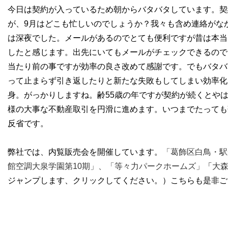
今日は契約が入っているため朝からバタバタしています。契
が、9月はどこも忙しいのでしょうか？我々も含め連絡がな
は深夜でした。メールがあるのでとても便利ですが昔は本当
したと感じます。出先にいてもメールがチェックできるので
当たり前の事ですが効率の良さ改めて感謝です。でもバタバ
って止まらず引き返したりと新たな失敗もしてしまい効率化
身。がっかりしますね。齢55歳の年ですが契約が続くとや
様の大事な不動産取引を円滑に進めます。いつまでたっても
反省です。
弊社では、内覧販売会を開催しています。
「葛飾区白鳥・駅
館空調大泉学園第10期」、
「等々力パークホームズ」
「
大
ジャンプします、クリックしてください。）こちらも是非ご内覧