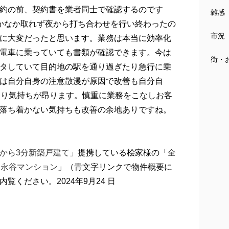
約の前、契約書を業者同士で確認するのです
雑感
かなか取れず夜から打ち合わせを行い終わったの
市況
に大変だったと思います。業務は本当に効率化
電車に乗っていても書類が確認できます。今は
街・
タしていて目的地の駅を通り過ぎたり急行に乗
は自分自身の注意散漫が原因で改善も自分自
はり気持ちが昂ります。慎重に業務をこなしお客
落ち着かない気持ちも改善の余地ありですね。
から3分新築戸建て」
提携している桧家様の
「全
森永谷マンション
」（青文字リンクで物件概要に
ください。2024年9月24 日