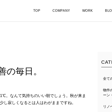
TOP
COMPANY
WORK
BL
CAT
善の毎日。
全て
物件
ーン
は21℃。なんて気持ちのいい朝でしょう。秋が来ま
少し寂しくなるとは人はわがままですね。
リノ