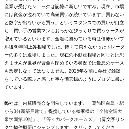
産業が受けたショックは記憶に新しいですね。現在、市場
には資金が溢れていて高値買いが続いています。買わない
と数字が出ないから買う。というスタンスでの買いが目立
ち、買い手の営業マンもおっかなびっくりで買うケースが
増えているといいます。金融に努めている時は債券がバブ
ル後30年間上昇相場でした。怖くて買えなかったトレーダ
ーの多くは退場しました。現在の不動産相場と同じとは思
えませんが世界が資金を閉めている状況では最悪のケース
も想定しなくてはなりません。2025年を前に会社で雑談
をしている際ふと感じた事を備忘録のようにブログに書い
ています。
弊社は、内覧販売会を開催しています。
「葛飾区白鳥・駅
から3分新築戸建て」
提携している桧家様の
「全館空調大
泉学園第10期」、
「等々力パークホームズ」
（青文字リン
クで物件概要にジャンプします、クリックしてくださ