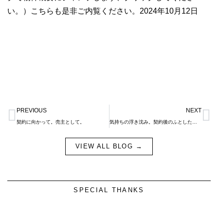
い。）こちらも是非ご内覧ください。2024年10月12日
Prev
N
PREVIOUS
NEXT
契約に向かって。売主として。
気持ちの浮き沈み。契約後のふとした不安について。
VIEW ALL BLOG →
SPECIAL THANKS