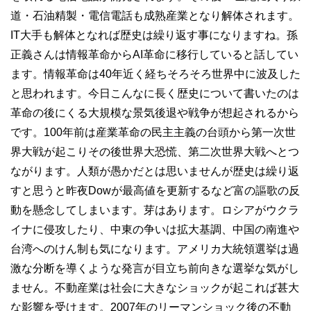
道・石油精製・電信電話も成熟産業となり解体されます。
IT大手も解体となれば歴史は繰り返す事になりますね。孫
正義さんは情報革命からAI革命に移行していると話してい
ます。情報革命は40年近く経ちそろそろ世界中に波及した
と思われます。今日こんなに長く歴史について書いたのは
革命の後にくる大規模な景気後退や戦争が想起されるから
です。100年前は産業革命の民主主義の台頭から第一次世
界大戦が起こりその後世界大恐慌、第二次世界大戦へとつ
ながります。人類が愚かだとは思いませんが歴史は繰り返
すと思うと昨夜Dowが最高値を更新するなど富の謳歌の反
動を懸念してしまいます。芽はあります。ロシアがウクラ
イナに侵攻したり、中東の争いは拡大基調、中国の南進や
台湾へのけん制も気になります。アメリカ大統領選挙は過
激な分断を導くような発言が目立ち前向きな選挙な気がし
ません。不動産業は社会に大きなショックが起これば甚大
な影響を受けます。2007年のリーマンショック後の不動