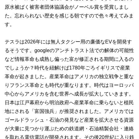
原水被ばく被害者団体協議会がノーベル賞を受賞しまし
た。忘れられない歴史を感じる朝ですので色々考えてみま
す。
テスラは2026年には無人タクシー用の廉価なEVを開発す
るそうです。googleのアンチトラスト法での解体の可能性
など情報革命も成熟し偏った富が修正される期間に入るの
でしょうか？時代を紐解けば1780年ごろイギリスで産業
革命が起きました。産業革命はアメリカの独立戦争と重な
りフランス革命とも時代が重なります。時代はヨーロッパ
中心からアメリカを含む世界へ成長が拡大していきます。
日本は江戸幕府から明治政府へ産業革命に乗らないと植民
地にされる「富国強兵」が推奨されました。アメリカでは
ゴールドラッシュ・石油の発見など産業を拡大させる資源
が大量に見つかり運ぶための鉄道網・石油精製会社・連絡
を取れる電信電話が開発されます。その後20世紀に入り鉄