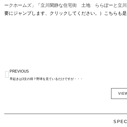
ークホームズ」
「
立川閑静な住宅街 土地 ららぽーと立川立
要にジャンプします、クリックしてください。）こちらも是非ご
Prev
PREVIOUS
早起きは3文の得？野球を見ているだけですが・・・
VIE
SPEC