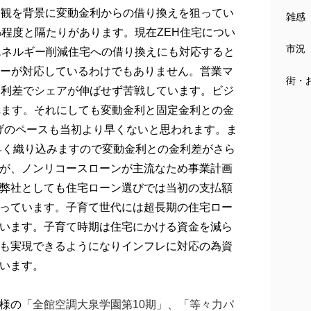
高観を背景に変動金利からの借り換えを狙ってい
雑感
5%程度と隔たりがあります。現在ZEH住宅につい
市況
がエネルギー削減住宅への借り換えにも対応すると
カーが対応しているわけでもありません。営業マ
街・
金利差でシェアが伸ばせず苦戦しています。ビジ
れます。それにしても変動金利と固定金利との金
げのペースも当初より早くないと思われます。ま
早く織り込みますので変動金利との金利差がさら
が、ノンリコースローンが主流なため事業計画
弊社としても住宅ローン選びでは当初の支払額
っています。子育て世代には超長期の住宅ロー
います。子育て時期は住宅にかける資金を減ら
も実現できるようになりインフレに対応の為資
います。
様の
「全館空調大泉学園第10期」、
「等々力パ