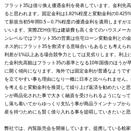
フラット35は借り換え優遇金利を発表しています。金利先
ると思われます。固定金利は1.82%程度と変動金利の0.42
て新規当初5年間0.5～0.7%程度の優遇金利を適用します
いいます。実際ZEH住宅は建築費も高く全てのハウスメー
ンレベルではフラット35の営業は住宅ローン変動金利との
ネス的にフラット35を救済する意味合いもあるとも考えら
利差が1%以上ある場合競争力としては見劣りします。利上
た金利先高観はフラット35の基準となる10年国債のほうが
に開く傾向になります。海外では固定金利が普通なようです
を立てやすい事も理由になり一概に日本と比べられません。
を考えると変動金利を推奨して繰り上げ返済を勧めたいと思
ンが商品化された事で大きく融資を受けられるようになって
し落ち着いてからゆっくり支払う事が商品ラインナップから
産を持つためにも賢く借り入れる事を提唱していきたいと思
弊社では、内覧販売会を開催しています。提携している桧家