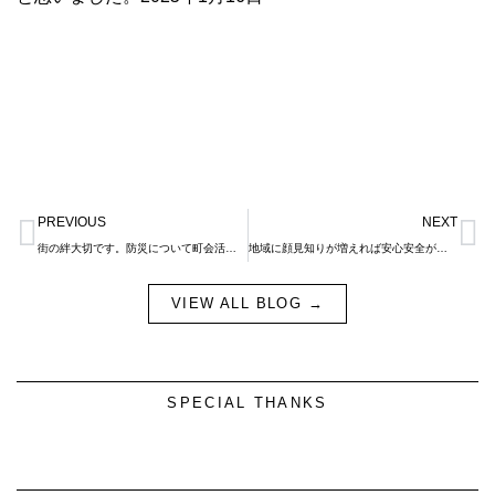
Prev
N
PREVIOUS
NEXT
街の絆大切です。防災について町会活動を考えます。
地域に顔見知りが増えれば安心安全が増えます。地域のイベントに参加する意義。
VIEW ALL BLOG →
SPECIAL THANKS