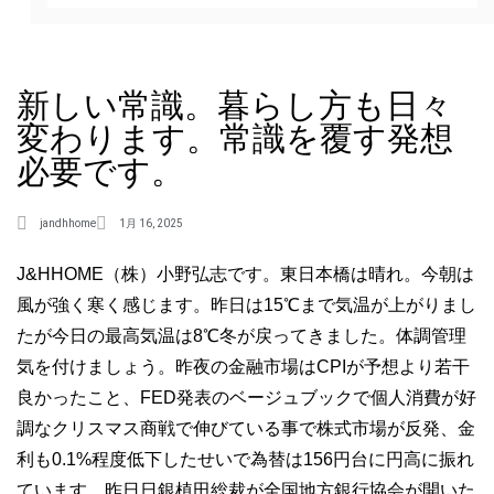
新しい常識。暮らし方も日々
変わります。常識を覆す発想
必要です。
jandhhome
1月 16, 2025
J&HHOME（株）小野弘志です。東日本橋は晴れ。今朝は
風が強く寒く感じます。昨日は15℃まで気温が上がりまし
たが今日の最高気温は8℃冬が戻ってきました。体調管理
気を付けましょう。昨夜の金融市場はCPIが予想より若干
良かったこと、FED発表のベージュブックで個人消費が好
調なクリスマス商戦で伸びている事で株式市場が反発、金
利も0.1%程度低下したせいで為替は156円台に円高に振れ
ています。昨日日銀植田総裁が全国地方銀行協会が開いた