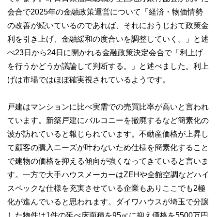
会合で2025年の金融政策運営について「経済・物価情勢
の改善が続いているのであれば、それにおうじおて政策金
利を引き上げ、金融緩和の度合いを調整していく。」と述
べ23日から24日に開かれる金融政策決定会合で「利上げ
を行うかどうか議論して判断する。」と述べました。利上
げは市場ではほぼ確実視されているようです。
戸建はマンションに比べ実需での売買比率が高いと言われ
ています。新築戸建にバルコニーを撤廃するなど簡素化の
波が訪れていると報じられています。不動産価格が上昇し
て顧客の購入ニーズが叶わないため仕様を簡素化すること
で建物の価格を抑える傾向が強くなってきていると言いま
す。一方で大手ハウスメーカーはZEHや全館空調などハイ
スペックな仕様を充実させている企業もありここでも2極
化が進んでいると思われます。ダイワハウスが埼玉で分譲
した物件は1件の延べ床面積を95㎡に抑え価格を5500万円