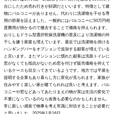
台にしたため売れ行きが好調だといいます。特徴として建
物にバルコニーがありません。代わりに洗濯物を干せる専
用の部屋を設えました。一般的にはバルコニーに50万円程
度費用が掛かるので撤去することで価格を抑えられます。
おりしもドラム型選択乾燥洗濯機の普及により洗濯物の外
干しを嫌う家庭も増えています。最近では洗濯物を掛ける
ハンギングバーをオプションで追加する顧客が増えている
と言います。またマンションに慣れた顧客は洗面トイレに
窓がなくても抵抗がないため窓を付けず販売価格を抑えて
いるケースも目立ってきているようです。地方では平屋を
提唱する企業もあり暮らし方に変化が見られます。家族が
住みやすく楽しい家が建てられれば良いと考えます。バル
コニーや窓などあってあたりまえの物が実は生活の変化で
不要になっているのなら改善も必要なのかもしれません。
常に新しい感覚で物事を考え常識に対抗することが必要だ
と思いました。2025年1月16日