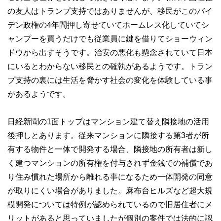
の友人はトランプ支持ではありませんが、移民がこのバイ
デン政権の4年間押し寄せていてホームレス化していてシ
ャンプーを買うだけでも従業員に鍵を借りてショーウィン
ドウから出すそうです。治安の悪化も懸念されていて日本
にいるとわからない移民との確執があるようです。トラン
プ支持の裏には生活を脅かす社会の変化を体験している事
があるようです。
日経新聞の1面トップはマンション建て替え隣接地の活用
後押しとあります。従来マンションに隣接する第3者が所
有する物件と一体で開発する場合、隣接地の所有者は新し
く建つマンションの所有権を付与されず金銭での補償であ
り住み慣れた場所から離れる事になるため一体開発の同意
が取りにくい場合がありました。麻布台ヒルズなど超大規
模開発については特例が認められているので旧居住者にメ
リットがあると思っていましたが個別の案件では法的に認