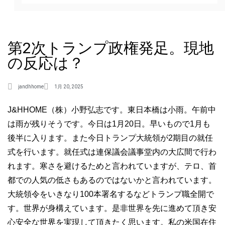
第2次トランプ政権発足。現地
の反応は？
jandhhome
1月 20, 2025
J&HHOME（株）小野弘志です。東日本橋は小雨。午前中
は雨が残りそうです。今日は1月20日。早いもので1月も
後半に入ります。また今日トランプ大統領が2期目の就任
式を行います。就任式は連保議会議事堂内の大広間で行わ
れます。寒さを避けるためと言われていますが、テロ、首
都での人気の低さもあるのではないかと言われています。
大統領令をいきなり100本署名するなどトランプ職全開で
す。世界が身構えています。是非世界を先に進めて頂き安
心安全な世界を実現して頂きたく思います。私の米国在住