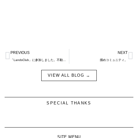
Prev
N
PREVIOUS
NEXT
「LandsClub」に参加しました。不動産業界の現状と未来について。
掴めコミュニティ。
VIEW ALL BLOG →
SPECIAL THANKS
SITE MENU