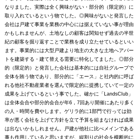
なりました。実際は全く興味がない・部分的（限定的）に
取り入れているという物でした。◎興味がないと発言した
会社は戸建て事業を業務の中心には据えていない事が理由
かもしれませんが、土地なしの顧客は関知せず過去の半世
紀の顧客を掘り返すことで業務を成り立たせているといい
ます。事業的には大型戸建より地主の大きな土地へアパー
トを建築する・建て替える需要に特化してました。◎部分
的（限定的）と発言した会社は基本的には自社グループで
全体を賄う物であり、部分的に「エース」と社内的に呼ば
れる他社不動産業者を選んで限定的に提携していて一定の
成果を上げているという事でした。確かに「LandsClub」
は全体会合や部分的会合が年6，7回あり開催にあたり多く
の人・時間を費やします。ゲリラ的に1部門で行っては効
率が悪く会社を上げて方針を立て予算を組まなければ成果
は出ないかもしれません。戸建が他社に比べメインである
事も作用していると思いますが、縦割りの社会を横断的に