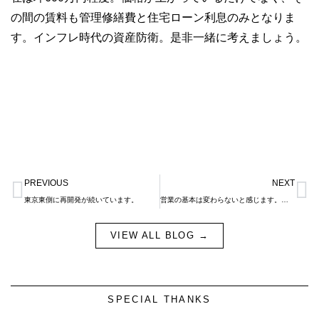
の間の賃料も管理修繕費と住宅ローン利息のみとなりま
す。インフレ時代の資産防衛。是非一緒に考えましょう。
Prev
N
PREVIOUS
NEXT
東京東側に再開発が続いています。
営業の基本は変わらないと感じます。分断・多様化する社会とは。
VIEW ALL BLOG →
SPECIAL THANKS