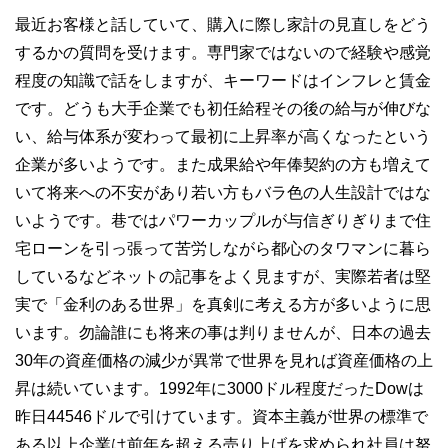
最近お客様と話していて、購入に際し家計の見直しをどう
するかの質問を受けます。専門家ではないので経験や感覚
程度の知識で話をしますが、キーワードはインフレと賃金
です。どうも大手企業でも初任給程その後の給与が伸びな
い、給与体系が変わって最初に上昇率が高くなったという
企業が多いようです。また成果給や年俸契約の方も増えて
いて将来への不安があり若い方もバラ色の人生設計ではな
いようです。巷ではパワーカップルが与信ぎりぎりまで住
宅ローンを引っ張って苦労しながら都心のタワマンに暮ら
しているなどネットの記事をよく見ますが、実際若者は堅
実で「金利のある世界」を真剣に考える方が多いように思
います。勿論誰にも将来の事は判りませんが、日本の過去
30年の資産価格の減少が異常で世界を見れば資産価格の上
昇は続いています。1992年に3000ドル程度だったDowは
昨日44546ドルで引けています。資本主義が世界の標準で
ある以上企業は前年を超える売り上げを求められ社員は努