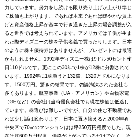
力しています。努力をし続ける限り売り上げが上がり準じ
て株価も上がります。であれば本来であれば緩やかな賃上
げと資産価格上昇が基本で行き過ぎた上昇の場合調整が入
ると世界では考えられています。アメリカでは子供が生ま
れた際ディズニーの株を子供名義で買ったりします。日本
のように株主優待券はありませんが、プレゼントには最適
かもしれません。1992年ディズニー株は9ドル50セント昨
日110ドルです。更にこの30年で1株が12株に分割されて
います。1992年に1株買うと132倍。1320万ドルになりま
す。1500万円。驚きの結果です。勿論淘汰された会社も
多くあります。航空事業（UA・アメリカン）や白物家電
（GEなど）の会社は当時優良会社でも現在株価は低迷し
ています。株選びは難しいですが、自分の住む不動産であ
れば少し話は変わります。日本に置き換えると2000年頃
中央区で70㎡のマンションはは坪250万円程度でした。現
在は坪600万円程度。価格が上がっているだけでなく、そ