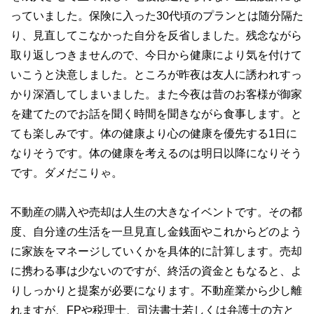
っていました。保険に入った30代頃のプランとは随分隔た
り、見直してこなかった自分を反省しました。残念ながら
取り返しつきませんので、今日から健康により気を付けて
いこうと決意しました。ところが昨夜は友人に誘われすっ
かり深酒してしまいました。また今夜は昔のお客様が御家
を建てたのでお話を聞く時間を聞きながら食事します。と
ても楽しみです。体の健康より心の健康を優先する1日に
なりそうです。体の健康を考えるのは明日以降になりそう
です。ダメだこりゃ。
不動産の購入や売却は人生の大きなイベントです。その都
度、自分達の生活を一旦見直し金銭面やこれからどのよう
に家族をマネージしていくかを具体的に計算します。売却
に携わる事は少ないのですが、終活の資金ともなると、よ
りしっかりと提案が必要になります。不動産業から少し離
れますが、FPや税理士、司法書士若しくは弁護士の方と