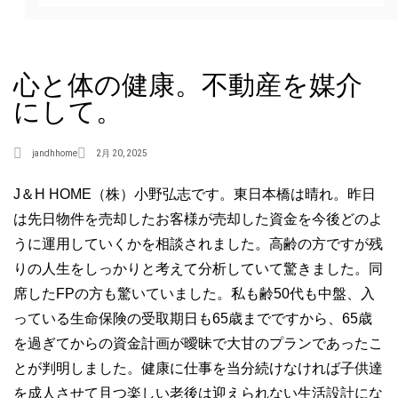
心と体の健康。不動産を媒介
にして。
jandhhome
2月 20, 2025
J＆H HOME（株）小野弘志です。東日本橋は晴れ。昨日
は先日物件を売却したお客様が売却した資金を今後どのよ
うに運用していくかを相談されました。高齢の方ですが残
りの人生をしっかりと考えて分析していて驚きました。同
席したFPの方も驚いていました。私も齢50代も中盤、入
っている生命保険の受取期日も65歳までですから、65歳
を過ぎてからの資金計画が曖昧で大甘のプランであったこ
とが判明しました。健康に仕事を当分続けなければ子供達
を成人させて且つ楽しい老後は迎えられない生活設計にな