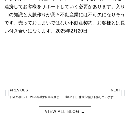
連携してお客様をサポートしていく必要があります。入り
口の知識と人脈作りが我々不動産業には不可欠になりそう
です。売っておしまいではない不動産契約。お客様とは長
い付き合いになります。2025年2月20日
Prev
N
PREVIOUS
NEXT
日銀の利上げ、2025年度内2回程度と予測されます。
寒い1日。株式市場は下落しています。為替11週間ぶりの149円台中盤。
VIEW ALL BLOG →