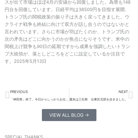
スが出て市場はほぼ4月の安値から回復しました。為替も148
円台を回復しています。日経平均は38500円を目指す展開、
トランプ氏の関税政策の振り子は大きく戻ってきました。ウ
クライナ戦争も終結に向けて双方が話し合うのではないかと
言われています。さらに市場が羽ばたくのか、トランプ氏の
次の矛先はどこに向かうのかが焦点になりそうです。米中の
関税上げ競争も90日の延期ですから成果を強調したいトラン
プ大統領が、落としどころをどこに設定しているか注目で
す。2025年5月13日
Prev
Ne
PREVIOUS
NEXT
「神田祭」終了。今日からしっかりお仕事です。
週末は三社祭 台東区北部を歩きました。
VIEW ALL BLOG →
SPECIAL THANKS