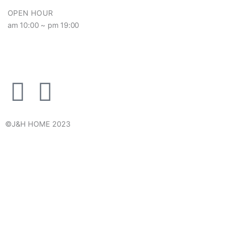
OPEN HOUR
am 10:00 ~ pm 19:00
T
I
w
n
©︎J&H HOME 2023
i
s
t
t
t
a
e
g