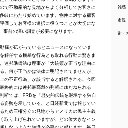
雑感
ので不動産的な見地からよく分析してお客さに
多岐にわたり始めています。物件に対する顧客
市況
評価してお客様の選択に役立つことが大切にな
が、事前の深い調査が必要になります。
街・
は動揺が広がっているとニュースになっていま
を解任する横暴な行為とも取れる行動に驚きま
。連邦準備法は理事が「大統領が正当な理由に
る。何が正当かは法律に明記されてませんが、
上の不正行為」が該当すると解釈される。今回
最終的には連邦最高裁の判断にゆだねられる
判断では、FRBを「歴史的伝統を継承する独自
る姿勢を示している。と日経新聞では報じてい
るため三権分立の見地からアメリカの民主主義
く取り上げられていますが、どの位大きなイン
断しないような知識が必要だと感じます。毎日