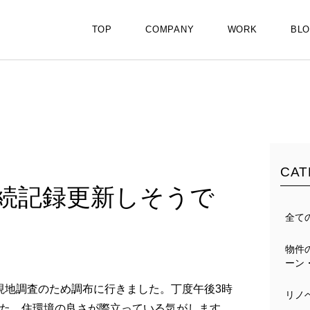
TOP
COMPANY
WORK
BL
CAT
続記録更新しそうで
全て
物件
ーン
は現地調査のため調布に行きました。丁度午後3時
リノ
た。住環境の良さが際立っている気がします。