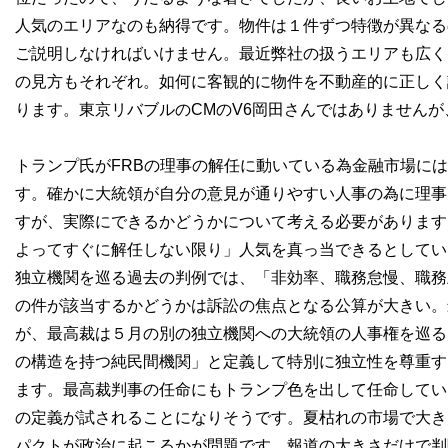
人気のエリアなのも納得です。物件は１件ずつ特徴が異なる
ご説明しなければいけません。最近弊社の扱うエリアも広く
の見方もそれぞれ。如何に客観的に物件を不動産的に正しく
ります。東京リバブルのCMのV6岡田さんではありません
トランプ氏がFRBの理事の解任に動いている為金融市場に
す。確かに大統領が自分の意見が通りやすい人事の為に理事
すが、実際にできるかどうかについて考える必要があります
よってすぐに解任しない限り」人気を真っ当できるとしてい
独立機関を巡る過去の判例では、「非効率、職務怠慢、職務
の件が該当するかどうかは訴訟の焦点となる公算が大きい。
が、最高裁は５月の別の独立機関への大統領の人事権を巡る
の構造を持つ純民間機関」と定義して特別に独立性を尊重す
ます。最高裁判事の任命にもトランプ色を出して任命してい
の定義が試されることになりそうです。夏枯れの市場で大き
パクトが政治に起こるかが問題です。報道の大きさだけで判