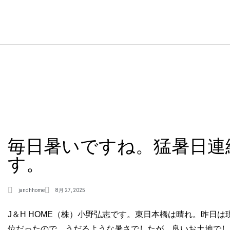
毎日暑いですね。猛暑日連
す。
jandhhome
8月 27, 2025
J＆H HOME（株）小野弘志です。東日本橋は晴れ。昨日
位だったので、うだるような暑さでしたが、良いお土地でし