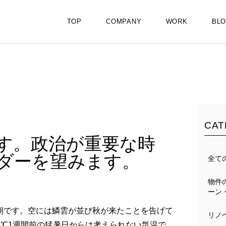
TOP
COMPANY
WORK
BL
CAT
す。政治が重要な時
ダーを望みます。
全て
物件
ーン
い朝です。空には鱗雲が並び秋が来たことを告げて
リノ
6℃1週間前の猛暑日からは考えられない気温で