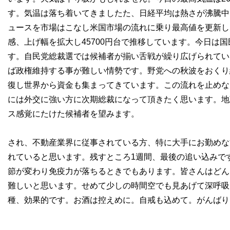
す。気温は落ち着いてきましたた、日経平均は熱さが沸騰中
ュースを市場はこなし米国市場の流れに乗り最高値を更新し
感、上げ幅を拡大し45700円台で推移しています。今日は
す。自民党総裁選では候補者が揃い舌戦が繰り広げられてい
ば政権維持する事が難しい情勢です。野党への秋波をおくり
復し世界から資金も集まってきています。この流れを止めな
には外交に強い方に次期総裁になって頂きたく思います。地
ス感覚にたけた候補者を望みます。
され、不動産業界に従事されている方、特に大手にお勤めな
れていると思います。残すところ1週間、最後の追い込みで
節が変わり免疫力が落ちるときでもあります。皆さんはどん
難しいと思います。せめて少しの時間空でも見あげて深呼吸
種、効果的です。お酒は控えめに。自戒も込めて。がんばりまし