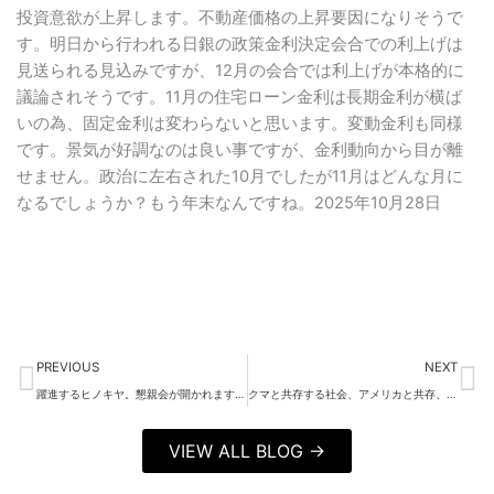
投資意欲が上昇します。不動産価格の上昇要因になりそうで
す。明日から行われる日銀の政策金利決定会合での利上げは
見送られる見込みですが、12月の会合では利上げが本格的に
議論されそうです。11月の住宅ローン金利は長期金利が横ば
いの為、固定金利は変わらないと思います。変動金利も同様
です。景気が好調なのは良い事ですが、金利動向から目が離
せません。政治に左右された10月でしたが11月はどんな月に
なるでしょうか？もう年末なんですね。2025年10月28日
Prev
Ne
PREVIOUS
NEXT
躍進するヒノキヤ。懇親会が開かれます。ITで効率化する契約古い不動産業界も変わりますが、変わらない大事な事もあると感じます。
クマと共存する社会、アメリカと共存、いろんなことが繋がっている中での株価高騰。来年の道筋が示されそうです。
VIEW ALL BLOG →