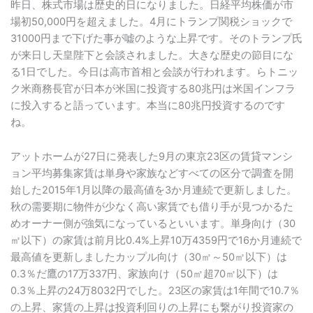
昨日、株式市場は歴史的日になりました。日経平均株価が市
場初50,000円を超えました。4月にトランプ関税ショックで
31000円まで下げた事が嘘のような上昇です。そのトランプ氏
が来日し天皇陛下と会談されました。大きな歴史の節目にな
る1日でした。今日は高市首相と会談が行われます。らトニッ
ク米商務長官が日本が米国に投資する80兆円は米国インフラ
に投入すると語っています。本当に80兆円投資するのです
ね。
アットホームが27日に発表した9月の東京23区の賃貸マンシ
ョン平均募集家賃は単身や家族などすべての区分で調査を開
始した2015年1月以降の最高値を3か月連続で更新しました。
秋の需要期に物件が少なく高い家賃でも借り手が見つかるた
めオーナー側が強気になっているといいます。単身向け（30
㎡以下）の家賃は前月比0.4%上昇10万4359円で16か月連続で
最高値を更新しましたカップル向け（30㎡～50㎡以下）は
0.3％だ鷹の17万337円、家族向け（50㎡超70㎡以下）は
0.3％上昇の24万8032円でした。23区の家賃は1年間で10.7％
の上昇、家賃の上昇は投資利回りの上昇にも繋がり投資家の