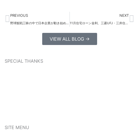
Prev
Ne
PREVIOUS
NEXT
野球観戦三昧の中で日本企業が動き始めています。日経51000円台
11月住宅ローン金利、三菱UFJ・三井住友信託が10年固定金利を上げ。景気は息の長い拡大を続けそうです。
VIEW ALL BLOG →
SPECIAL THANKS
SITE MENU