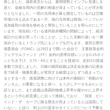
発しました。議長発言からは、雇用情勢とインフレ見通しを
巡り、金融当局内の見解の相違が深まっていることが浮き彫
りとなりました。一部の当局者が最も懸念しているのは労働
市場の冷え込みである一方、他の当局者は根強いインフレが
追加緩和の余地を狭めると警告していることを明らかにして
います。現在続いている連邦政府機関の閉鎖によって、経済
統計の公表が滞っていることが、こうした見解の違いを一層
深めているとトランプ氏にもジャブを打ちます。連邦公開市
場委員会（FOMC）は29日まで開いた会合で、主要政策金利
フェデラルファンド（FF）金利の誘導目標レンジを0.25ポイ
ント引き下げ、3.75－4%とすることを賛成10、反対2の賛成
多数で決定しました。日銀の植田総裁は決定会合後の記者会
見で経済・物価見通しが実現する確度は少しずつ高まってい
るとする一方、政策調整に向けては来年の春闘の「初動のモ
メンタム」が重要になると述べ、もう少しデータをみたいと
語りました。また総裁は基調的物価上昇率が緩やかに上昇す
るという中心的見通しに沿って推移しており、「現状、ビハ
インド・ザ・カーブに陥る懸念が高まっているとは認識して
いない」と語り、利上げの是非やタイミングについて予断を