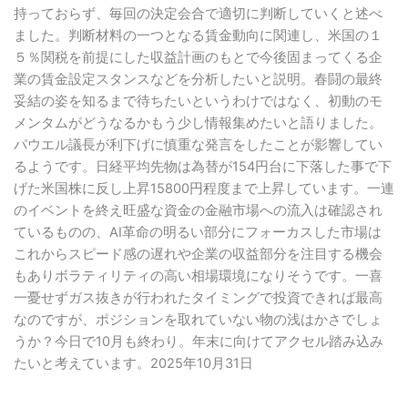
持っておらず、毎回の決定会合で適切に判断していくと述べ
ました。判断材料の一つとなる賃金動向に関連し、米国の１
５％関税を前提にした収益計画のもとで今後固まってくる企
業の賃金設定スタンスなどを分析したいと説明。春闘の最終
妥結の姿を知るまで待ちたいというわけではなく、初動のモ
メンタムがどうなるかもう少し情報集めたいと語りました。
パウエル議長が利下げに慎重な発言をしたことが影響してい
るようです。日経平均先物は為替が154円台に下落した事で下
げた米国株に反し上昇15800円程度まで上昇しています。一連
のイベントを終え旺盛な資金の金融市場への流入は確認され
ているものの、AI革命の明るい部分にフォーカスした市場は
これからスピード感の遅れや企業の収益部分を注目する機会
もありボラティリティの高い相場環境になりそうです。一喜
一憂せずガス抜きが行われたタイミングで投資できれば最高
なのですが、ポジションを取れていない物の浅はかさでしょ
うか？今日で10月も終わり。年末に向けてアクセル踏み込み
たいと考えています。2025年10月31日