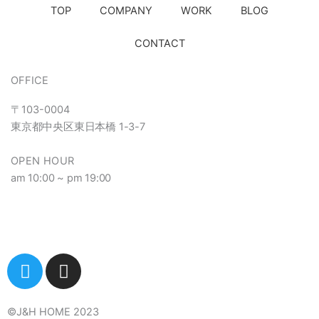
TOP
COMPANY
WORK
BLOG
CONTACT
OFFICE
〒103-0004
東京都中央区東日本橋
1-3-7
OPEN HOUR
am 10:00 ~ pm 19:00
T
I
w
n
i
s
t
t
©︎J&H HOME 2023