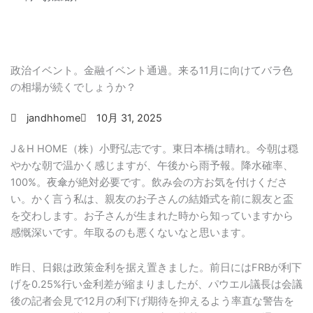
政治イベント。金融イベント通過。来る11月に向けてバラ色
の相場が続くでしょうか？
jandhhome
10月 31, 2025
J＆H HOME（株）小野弘志です。東日本橋は晴れ。今朝は穏
やかな朝で温かく感じますが、午後から雨予報。降水確率、
100%。夜傘が絶対必要です。飲み会の方お気を付けくださ
い。かく言う私は、親友のお子さんの結婚式を前に親友と盃
を交わします。お子さんが生まれた時から知っていますから
感慨深いです。年取るのも悪くないなと思います。
昨日、日銀は政策金利を据え置きました。前日にはFRBが利下
げを0.25%行い金利差が縮まりましたが、パウエル議長は会議
後の記者会見で12月の利下げ期待を抑えるよう率直な警告を