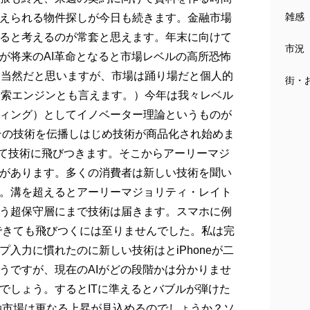
雑感
えられる物件探しが今日も続きます。金融市場
ると考えるのが常套と思えます。年末に向けて
市況
が将来のAI革命となると市場レベルの高所恐怖
す。当然だと思いますが、市場は踊り場だと個人的
街・
な検索エンジンとも言えます。）今年は我々レベル
ィング）としてイノベーター理論というものが
その技術を伝播しはじめ技術が商品化され始めま
して技術に飛びつきます。そこからアーリーマジ
溝があります。多くの消費者は新しい技術を聞い
。溝を超えるとアーリーマジョリティ・レイト
いう超保守層にまで技術は届きます。スマホに例
できても飛びつくには至りませんでした。私は完
入力に慣れたのに新しい技術はとiPhoneが二
うですが、現在のAIがどの段階かは分かりませ
でしょう。するとITに準えるとバブルが弾けた
融市場は更なる上昇が見込めるのでしょうか？ソ