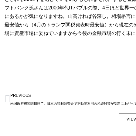
フトバンク孫さんは2000年代ITバブルの際、4日ほど世界
にあるかが気になりますね。山高ければ谷深し。相場格言にもあ
最安値から（4月のトランプ関税発表時最安値）から現在の5
場に資産市場に委ねていますから今後の金融市場の行く末には注
Prev
PREVIOUS
VIE