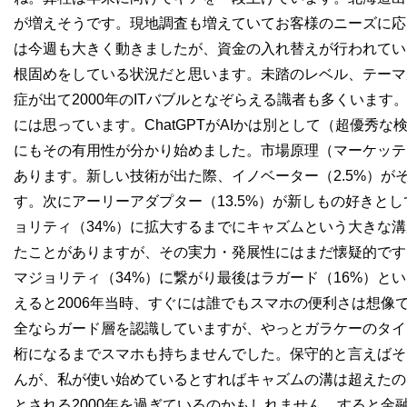
が増えそうです。現地調査も増えていてお客様のニーズに応
は今週も大きく動きましたが、資金の入れ替えが行われてい
根固めをしている状況だと思います。未踏のレベル、テーマ
症が出て2000年のITバブルとなぞらえる識者も多くいま
には思っています。ChatGPTがAIかは別として（超優秀
にもその有用性が分かり始めました。市場原理（マーケッテ
あります。新しい技術が出た際、イノベーター（2.5%）が
す。次にアーリーアダプター（13.5%）が新しもの好きと
ョリティ（34%）に拡大するまでにキャズムという大きな
たことがありますが、その実力・発展性にはまだ懐疑的です
マジョリティ（34%）に繋がり最後はラガード（16%）と
えると2006年当時、すぐには誰でもスマホの便利さは想像
全ならガード層を認識していますが、やっとガラケーのタイプ
桁になるまでスマホも持ちませんでした。保守的と言えばそ
んが、私が使い始めているとすればキャズムの溝は超えたの
とされる2000年を過ぎているのかもしれません。すると金