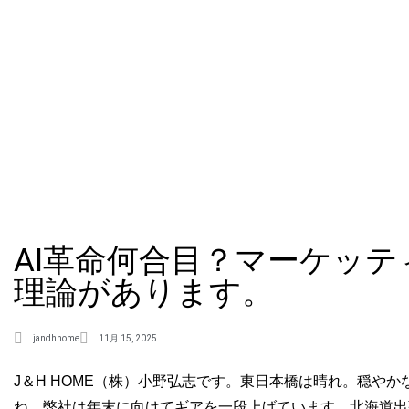
AI革命何合目？マーケッ
理論があります。
jandhhome
11月 15, 2025
J＆H HOME（株）小野弘志です。東日本橋は晴れ。穏や
ね。弊社は年末に向けてギアを一段上げています。北海道出