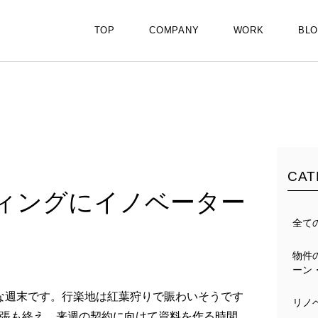
TOP
COMPANY
WORK
BL
CAT
ティングにイノベーター
全て
物件
ーン
かな週末です。行楽地は紅葉狩りで賑わいそうです
リノ
張も終え、来週の契約に向けて資料を作る時間