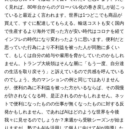
く見れば、80年台からのグローバル化の巻き戻しが起こっ
ていると最近よく言われます。世界は1つどこでも商品が
買えて、すぐに配達してもらえる。輸送コストも安く国内
で生産するより海外で買った方が安い時代はコロナを経て
インフレの時代になり変わったように思います。便利だと
思っていた行為により不利益を被った人が同胞に多くい
て、もしくは自分の給与や雇用を脅かしていたのかもしれ
ません。トランプ大統領はそんな層に「もう一度、自分達
の生活を取り戻そう」と訴えているので共感を呼んでいる
のでしょう。先のマンションの例と同じではありません
が、便利の為に不利益を被った方がいるならば、その我慢
が許されなくなる時、是正されるのかもしれません。ネッ
トで便利になったものの仕事が無くなったものに対する反
発かもしれません。であればAIはどのような世界を今後
我々に見せるのでしょうか？来週から受験シーズンが始ま
りますが、塾でもAIを活用して個人に向けてAIが指導した