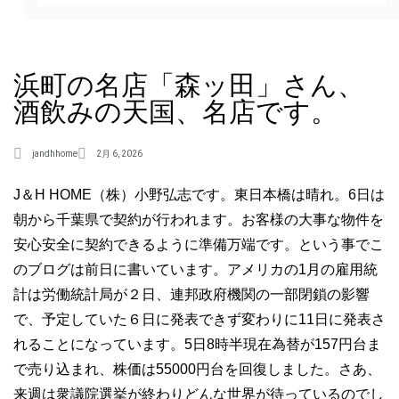
浜町の名店「森ッ田」さん、
酒飲みの天国、名店です。
jandhhome
2月 6, 2026
J＆H HOME（株）小野弘志です。東日本橋は晴れ。6日は
朝から千葉県で契約が行われます。お客様の大事な物件を
安心安全に契約できるように準備万端です。という事でこ
のブログは前日に書いています。アメリカの1月の雇用統
計は労働統計局が２日、連邦政府機関の一部閉鎖の影響
で、予定していた６日に発表できず変わりに11日に発表さ
れることになっています。5日8時半現在為替が157円台ま
で売り込まれ、株価は55000円台を回復しました。さあ、
来週は衆議院選挙が終わりどんな世界が待っているのでし