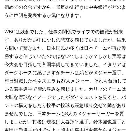
初めての会合ですから、景気の先行きに中央銀行がどのよ
うに声明を発表するか気になります。
WBCは残念でした。仕事の関係でライブでの観戦が出来
ず、ありがたい中に少しの悲哀を感じていましたが、結果
を聞いて驚きまた。日本国民の多くは日本チームが再び優
勝すると信じていたのではないでしょうか？しかし実際は
今大会を目指して各国準備してきていました。イタリアは
ダークホースに感じますがチームは殆どがメジャー選手。
昨日対戦したベネズエラも27人メジャー、それも台頭して
いる若手選手で層の厚みを感じました。カリブのチームは
大味な野球なイメージでしたがダイジェストを見ると、バ
ントの構えをしたり投手の投球も緩急織り交ぜて隙があり
ませんでした。日本チームも8人のメジャーリーガーを要
しましたが、打者は現役は大谷翔平選手、鈴木誠也選手と
吉田正尚選手だけで村上・岡本両選手は今年からメジャー