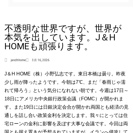
不透明な世界ですが、世界が
本気を出しています。J＆H
HOMEも頑張ります。
jandhhome
3月 16, 2026
J＆H HOME（株）小野弘志です。東日本橋は曇り。昨夜
少し雨が降ったようです。今朝は7℃、まだ「春雨じゃ濡
れて帰ろう」という気分になれない朝です。今週は17日～
18日にアメリカ中央銀行政策会議（FOMC）が開かれま
す。また19日には日銀決定会合が開かれ両国とも経済の見
通しを話し合い政策金利を決定します。我々にとっては住
宅ローンの金利に影響を及ぼす大事な会議です。今回は両
国とも据え置きが予想されていますが、イランへ侵攻して