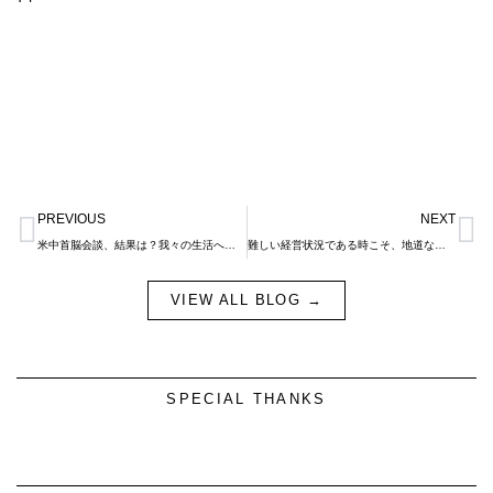
Prev
N
PREVIOUS
NEXT
米中首脳会談、結果は？我々の生活への影響は不明です。悲。浅草三社祭開催。夏が近づきます。
難しい経営状況である時こそ、地道な経営戦略を取ります。
VIEW ALL BLOG →
SPECIAL THANKS