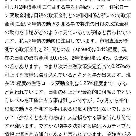
利より2年債金利に注目する事をお勧めします。住宅ロー
ン変動金利は日銀の政策金利との相関関係が強いので政策
金利に近い2年債の動きを見る事で将来の日銀の政策金利
の動向を市場がどのように見ているかが判ると言われてい
ます。私も2年債の動向に注目しています。市場直近が予
測する政策金利と2年債との差（spread)は0.4%程度、現
在の日銀の政策金利は0.75%、2年債金利は1.4%、0.65%
の差があります。つまり次の金融政策決定会合で0.25%の
利上げを市場は織り込んでいると考える事が出来ます。現
在1%程度の住宅ローン変動金利は1.25%程度まで上がる
と言われています。日銀の利上げが最終的に何％までとい
うレベルを正確に占う事は難しいですが、3か月から半年
程度の動きを予測する事はある程度可能ではないでしょう
か？（少なくとも方向感は）人は損をする事を当たり前で
すが嫌います。ですから物事を決断する際はネガティブな
情報に流される傾向があると言われています。冷静さが必