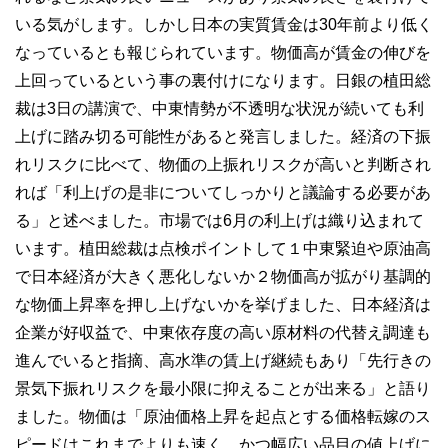
いる気がします。しかし日本の実質賃金は30年前より低く
なっているとも報じられています。物価高が賃金の伸びを
上回っているという事の裏付けになります。日銀の植田総
裁は3日の講演で、中東情勢が不透明な状況が続いても利
上げに踏み切る可能性があると発言しました。経済の下振
れリスクに比べて、物価の上振れリスクが高いと判断され
れば「利上げの是非についてしっかりと議論する必要があ
る」と述べました。市場では6月の利上げは織り込まれて
います。植田総裁は点検ポイントして１中東緊迫や原油高
で日本経済が大きく悪化しないか２物価高が拡がり基調的
な物価上昇率を押し上げないかを挙げました、日本経済は
企業が好収益で、中東依存度の高い原材料の代替え調達も
進んでいると指摘、高水準の賃上げ継続もあり「先行きの
景気下振れリスクを最小限に抑えることが出来る」と語り
ました。物価は「原油価格上昇を起点とする価格転嫁のス
ピードはこれまでよりも速く、かつ幅広い品目の値上げに