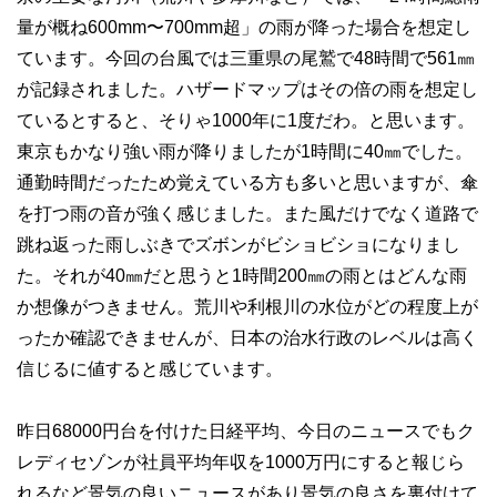
量が概ね600mm〜700mm超」の雨が降った場合を想定し
ています。今回の台風では三重県の尾鷲で48時間で561㎜
が記録されました。ハザードマップはその倍の雨を想定し
ているとすると、そりゃ1000年に1度だわ。と思います。
東京もかなり強い雨が降りましたが1時間に40㎜でした。
通勤時間だったため覚えている方も多いと思いますが、傘
を打つ雨の音が強く感じました。また風だけでなく道路で
跳ね返った雨しぶきでズボンがビショビショになりまし
た。それが40㎜だと思うと1時間200㎜の雨とはどんな雨
か想像がつきません。荒川や利根川の水位がどの程度上が
ったか確認できませんが、日本の治水行政のレベルは高く
信じるに値すると感じています。
昨日68000円台を付けた日経平均、今日のニュースでもク
レディセゾンが社員平均年収を1000万円にすると報じら
れるなど景気の良いニュースがあり景気の良さを裏付けて