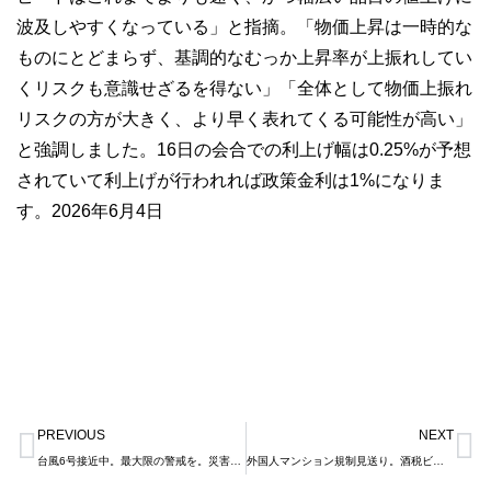
波及しやすくなっている」と指摘。「物価上昇は一時的な
ものにとどまらず、基調的なむっか上昇率が上振れしてい
くリスクも意識せざるを得ない」「全体として物価上振れ
リスクの方が大きく、より早く表れてくる可能性が高い」
と強調しました。16日の会合での利上げ幅は0.25%が予想
されていて利上げが行われれば政策金利は1%になりま
す。2026年6月4日
Prev
N
PREVIOUS
NEXT
台風6号接近中。最大限の警戒を。災害警報の発表の仕方が変わっています。
外国人マンション規制見送り。酒税ビール類一本化。実質ビール値下げについて。