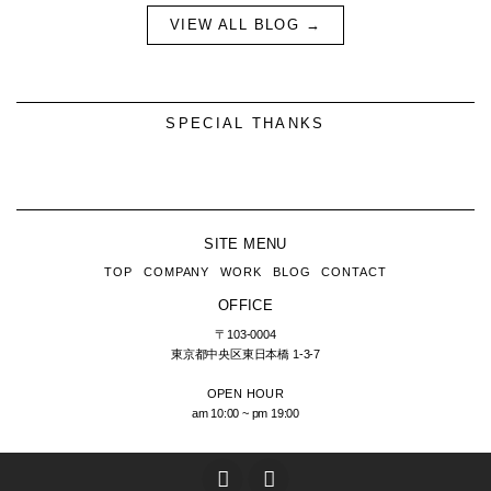
VIEW ALL BLOG →
SPECIAL THANKS
SITE MENU
TOP
COMPANY
WORK
BLOG
CONTACT
OFFICE
〒103-0004
東京都中央区東日本橋
1-3-7
OPEN HOUR
am 10:00 ~ pm 19:00
T
I