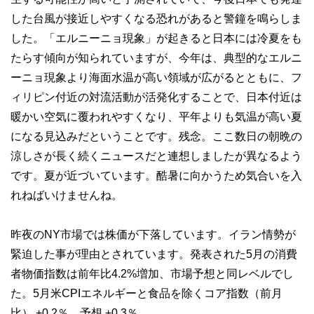
した台風が接近しやすくなる恐れがあると警鐘を鳴らしま
した。「エルニーニョ現象」が起きると日本には冷夏をも
たらす傾向
が知られていますが、今年
は、典型的なエルニ
ーニョ現象より海面水温が高い領域が広がるとともに、フ
ィリピン付近の対流活動が活発化することで、日本付近は
暖かい空気に覆われやすくなり、平年よりも気温が高い夏
になる見込みだということです。残念。ここ数日の朝晩の
涼しさが長く続くニュースだと連想しましたが異なるよう
です。夏が近づいています。酷暑に向かうため気合いを入
れねばいけませんね。
昨夜のNY市場では株価が下落しています。イラン情勢が
緊迫した事が理由とされています。発表された5月の消費
者物価指数は前年比4.2%増加、市場予想と同レベルでし
た。5月米CPIエネルギーと食品を除くコア指数（前月
比） +0.2％、予想 +0.3％