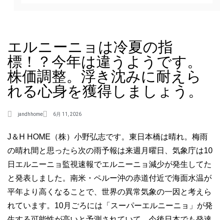
エルニーニョは冷夏の指
標！？今年は違うようです。
株価調整。浮き沈みに耐えら
れる心身を獲得しましょう。
jandhhome
6月 11, 2026
J＆H HOME（株）小野弘志です。東日本橋は晴れ。梅雨
の晴れ間と思ったら次の雨予報は来週月曜日、気象庁は10
日エルニーニョ監視速報でエルニーニョ減少が発生してた
と発表しました。南米・ペルー沖の赤道付近で海面水温が
平年より高くなることで、世界の異常気象の一因と考えら
れています。10月ごろには「スーパーエルニーニョ」が発
生する可能性が高いと予測されていて、今後日本でも発達