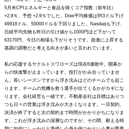
5月米CPIエネルギーと食品を除くコア指数（前年比）
+2.9％、予想 +2.9％でした。Dow平均株価は953ドル下げ
49918ドル、50000ドルを下回りました。Nasdaqも下げ、
日経平均先物も昨日の引け値から1000円ほど下がって
63170円、今日の相場も下がりそうです。急激に上昇する
基調の調整だと考える向きが多いと言われています。
私の応援するヤクルトスワローズは現在6連敗中。開幕か
らの快進撃が止まっています。投打がかみ合っていませ
ん。長いシーズンですから浮き沈みはどのチームでも起こ
ります。チームの危機を救う選手が出てくるかがカギにな
ります。会社経営も一緒です。不動産会社は目標はありつ
つも日々の営業は浮き沈みが大きくなります。一旦契約、
決済が終了すると次の契約まで時間がかかりがちになりま
す。これが浮き沈みの深層なのですが、その間、耐える時
期に如何にしっかりと準備し心身を保つかという事が重要