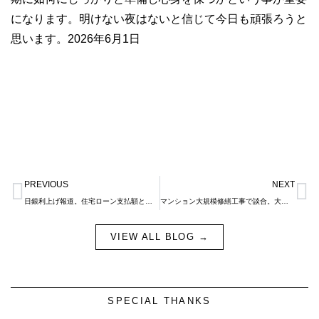
になります。明けない夜はないと信じて今日も頑張ろうと
思います。2026年6月1日
Prev
N
PREVIOUS
NEXT
日銀利上げ報道。住宅ローン支払額とインフレ期に不動産を持つ意味とは。
マンション大規模修繕工事で談合。大事な資産を住民達で一緒に守りましょう
VIEW ALL BLOG →
SPECIAL THANKS