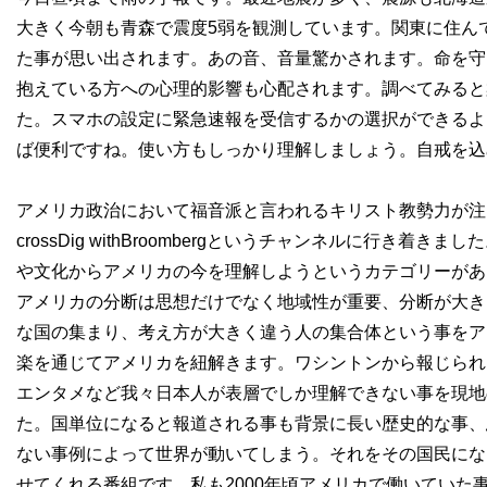
大きく今朝も青森で震度5弱を観測しています。関東に住ん
た事が思い出されます。あの音、音量驚かされます。命を守
抱えている方への心理的影響も心配されます。調べてみると
た。スマホの設定に緊急速報を受信するかの選択ができるよ
ば便利ですね。使い方もしっかり理解しましょう。自戒を込
アメリカ政治において福音派と言われるキリスト教勢力が注目さ
crossDig withBroombergというチャンネルに行き着きました
や文化からアメリカの今を理解しようというカテゴリーがあ
アメリカの分断は思想だけでなく地域性が重要、分断が大き
な国の集まり、考え方が大きく違う人の集合体という事をア
楽を通じてアメリカを紐解きます。ワシントンから報じられ
エンタメなど我々日本人が表層でしか理解できない事を現地
た。国単位になると報道される事も背景に長い歴史的な事、
ない事例によって世界が動いてしまう。それをその国民にな
せてくれる番組です。私も2000年頃アメリカで働いていた