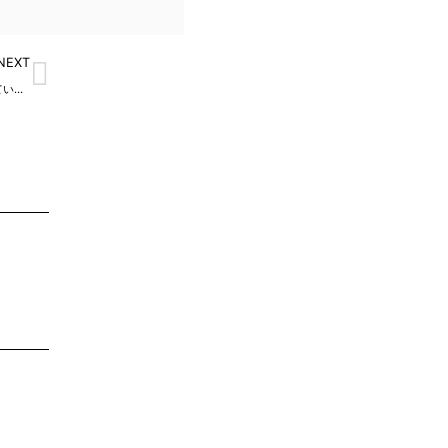
Next
NEXT
ホルムズ海峡の不安が続いています。日本の不動産市場への影響も少しずつ出てきています。