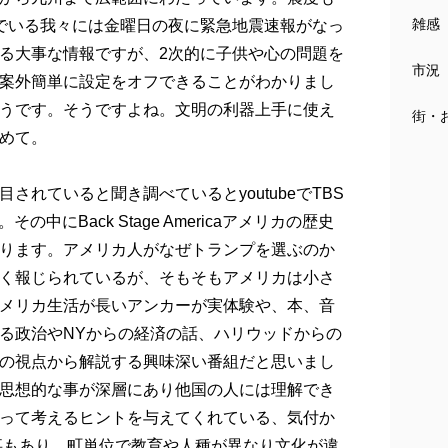
雑感
でいる我々には金曜日の夜に緊急地震速報がなっ
る大事な情報ですが、2次的に子供や心の問題を
市況
案外簡単に設定をオフできることがわかりまし
うです。そうですよね。文明の利器上手に使え
街・
めて。
れていると聞き調べているとyoutubeでTBS
。その中にBack Stage Americaアメリカの歴史
ります。アメリカ人がなぜトランプを選ぶのか
く報じられているが、そもそもアメリカは小さ
メリカ生活が長いアンカーが実体験や、本、音
る政治やNYからの経済の話、ハリウッドからの
の視点から解説する興味深い番組だと思いまし
思想的な事が深層にあり他国の人には理解でき
って考えるヒントを与えてくれている、気付か
事もあり、町単位で教育や人種が異なり文化が違