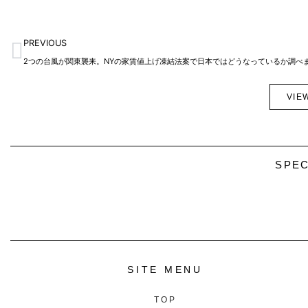
Prev
PREVIOUS
VIE
SPEC
SITE MENU
TOP