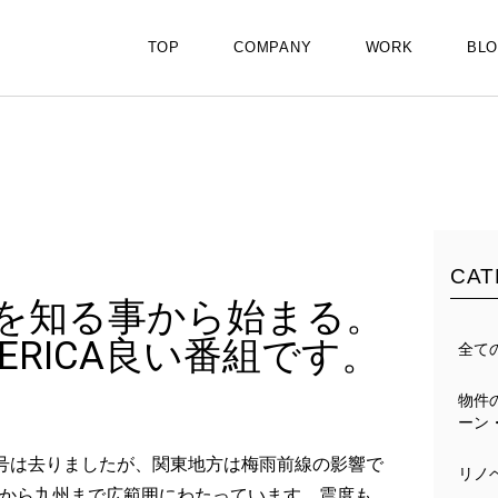
TOP
COMPANY
WORK
BL
CAT
を知る事から始まる。
 AMERICA良い番組です。
全て
物件
ーン
号7号は去りましたが、関東地方は梅雨前線の影響で
リノ
から九州まで広範囲にわたっています。震度も