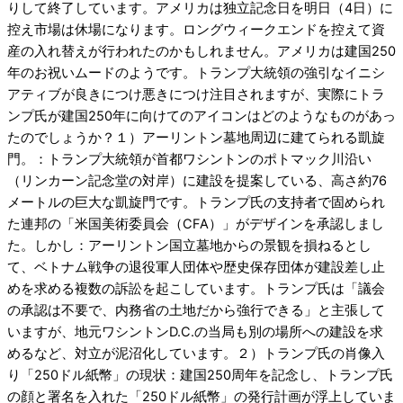
りして終了しています。アメリカは独立記念日を明日（4日）に
控え市場は休場になります。ロングウィークエンドを控えて資
産の入れ替えが行われたのかもしれません。アメリカは建国250
年のお祝いムードのようです。トランプ大統領の強引なイニシ
アティブが良きにつけ悪きにつけ注目されますが、実際にトラ
ンプ氏が建国250年に向けてのアイコンはどのようなものがあっ
たのでしょうか？１）アーリントン墓地周辺に建てられる凱旋
門。：トランプ大統領が首都ワシントンのポトマック川沿い
（リンカーン記念堂の対岸）に建設を提案している、高さ約76
メートルの巨大な凱旋門です。トランプ氏の支持者で固められ
た連邦の「米国美術委員会（CFA）」がデザインを承認しまし
た。しかし：アーリントン国立墓地からの景観を損ねるとし
て、ベトナム戦争の退役軍人団体や歴史保存団体が建設差し止
めを求める複数の訴訟
を起こしています。トランプ氏は「議会
の承認は不要で、内務省の土地だから強行できる」と主張して
いますが、地元ワシントンD.C.の当局も別の場所への建設を求
めるなど、対立が泥沼化しています。２）トランプ氏の肖像入
り「250ドル紙幣」の現状：建国250周年を記念し、トランプ氏
の顔と署名を入れた「250ドル紙幣」の発行計画が浮上していま