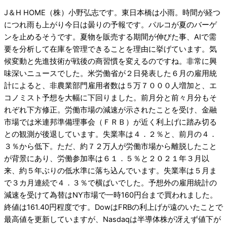
J＆H HOME（株）小野弘志です。東日本橋は小雨。時間が経つ
につれ雨も上がり今日は曇りの予報です。パルコが夏のバーゲ
ンを止めるそうです。夏物を販売する期間が伸びた事、AIで需
要を分析して在庫を管理できることを理由に挙げています。気
候変動と先進技術が戦後の商習慣を変えるのですね。非常に興
味深いニュースでした。米労働省が２日発表した６月の雇用統
計によると、非農業部門雇用者数は５万７０００人増加と、エ
コノミスト予想を大幅に下回りました。前月分と前々月分もそ
れぞれ下方修正。労働市場の減速が示されたことを受け、金融
市場では米連​邦準備理事会（ＦＲＢ）が近く利上げに踏み切る
との観測が後退しています。失業率は４．２％と、前月の４．
３％から低下。ただ、約７２万人が労働市場から離脱したこと
が背景にあり、労働参加率は６１．５％と２０２１年３月以
来、約５年ぶりの低水準に落ち込んでいます。失業率は５月ま
で３カ月連続で４．３％で横ばいでした。予想外の雇用統計の
減速を受けて為替はNY市場で一時160円台まで買われました。
終値は161.40円程度です。DowはFRBの利上げが遠のいたことで
最高値を更新していますが、Nasdaqは半導体株が冴えず値下が