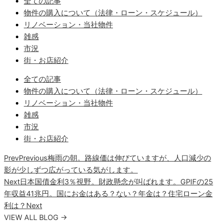
全ての記事
物件の購入について（法律・ローン・スケジュール）
リノベーション・当社物件
雑感
市況
街・お店紹介
全ての記事
物件の購入について（法律・ローン・スケジュール）
リノベーション・当社物件
雑感
市況
街・お店紹介
Prev
Previous
梅雨の朝。路線価は伸びていますが、人口減少の
影が少しずつ広がっている気がします。
Next
日本国債金利3％視野。財政懸念が叫ばれます。GPIFの25
年収益41兆円。国にお金はある？ない？年金は？住宅ローン金
利は？
Next
VIEW ALL BLOG →