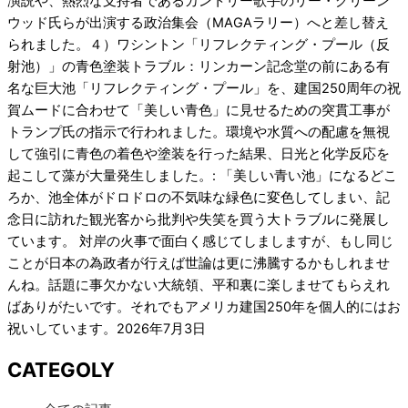
演説や、熱烈な支持者であるカントリー歌手のリー・グリーン
ウッド氏らが出演する政治集会（MAGAラリー）へと差し替え
られました。４）ワシントン「リフレクティング・プール（反
射池）」の青色塗装トラブル：リンカーン記念堂の前にある有
名な巨大池「リフレクティング・プール」を、建国250周年の祝
賀ムードに合わせて「美しい青色」に見せるための突貫工事が
トランプ氏の指示で行われました。環境や水質への配慮を無視
して強引に青色の着色や塗装を行った結果、日光と化学反応を
起こして藻が大量発生
しました。
: 「美しい青い池」になるどこ
ろか、池全体がドロドロの不気味な緑色に変色
してしまい、記
念日に訪れた観光客から批判や失笑を買う大トラブルに発展し
ています。
対岸の火事で面白く感じてしましますが、もし同じ
ことが日本の為政者が行えば世論は更に沸騰するかもしれませ
んね。話題に事欠かない大統領、平和裏に楽しませてもらえれ
ばありがたいです。それでもアメリカ建国250年を個人的にはお
祝いしています。2026年7月3日
CATEGOLY