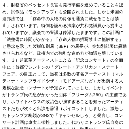
す。財務省のベッセント長官も発行準備を進めていることを認
め、試作品（モックアップ）も公開されました。しかし
米国の
連邦法では、「存命中の人物の肖像を通貨に載せることは禁
止」
されています
。特例を認める法案が共和党議員から提出さ
れていますが、議会での審議は停滞したままです。この計画に
「法整備に時間がかかる」「存命人物の描写禁止に抵触する」
と懸念を示した製版印刷局（BEP）の局長が、突如別部署に異動
させられるなど、政権内での強引な進め方が物議を醸していま
す。３）超豪華アーティストによる「記念コンサート」の全面
中止：首都ワシントンの「グレート・アメリカン・ステート・
フェア」の目玉として、当初は多数の著名アーティスト（マル
ティナ・マクブライドやザ・コモドアーズなど）が出演する大
規模な記念コンサートが予定されていました。しかし
イベント
がトランプ氏の息がかかった団体「フリーダム250」の主催であ
り、ホワイトハウスの政治色が強すぎることを知ったアーティ
ストたちが次々と出演を辞退（ボイコット）しました
。激怒し
たトランプ大統領がSNSで「キャンセルしろ」と発言し、コン
サート計画は事実上頓挫しました。代わりにトランプ氏自身の