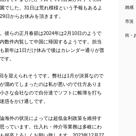
雑感
麗でした。31日は荒れ模様という予報もあるよ
29日からお休みを頂きます。
市況
彼らの正月春節は2024年は2月10日のようで
街・
内数件内覧して中国に帰国するようです。担当
も新年は1日だけ休みで後はカレンダー通りが普
です。
0回を迎えられそうです。弊社は1月が決算なので
が溜めてしまったのは私が悪いので仕方ありま
小さな会社なので自分達でソフトに帳簿を打ち
迷惑をかけ通しです。
論海外の状況によっては超低金利政策を維持す
思っています。仕入れ・仲介等業務は多岐にわ
卒よろしくお願い致します。2023年12月27