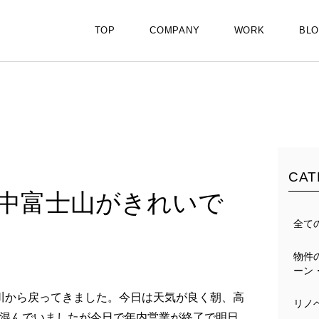
TOP
COMPANY
WORK
BL
CAT
中富士山がきれいで
全て
物件
ーン
桶川から戻ってきました。今日は天気が良く朝、高
リノ
混んでいましたが今日で年内営業が終了で明日