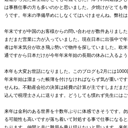
は事務仕事の方も多いのかと思いました。夕焼けがとても奇
うです。年末の準備早めにしなくてはいけませんね。弊社は
年末ですが中国のお客様からの問い合わせが数件ありました。
まだまだ営業に力が入っていました。現在日本に出張中で年
者は年末気分が吹き飛ぶ勢いで物件を探していました。欧米
通ですから日本だけが今年年末年始の長期の休みに入るよう
本年も大変お世話になりました。このブログも2月には100
年末年始は溜まった帳簿を付けなければならず気が重いです
せんね。不動産会社の決算は経費の計算が主ですしまだまだ
込んで税理士さんに送ります。どうしても慣れず先生にはご
来年は金利のある世界を十数年ぶりに体感できそうです。勿
る可能性も高いですが落ち着いて対処する事で仕事になると
たります。仲間と共に難局を乗り切りたいと思います。来年も何